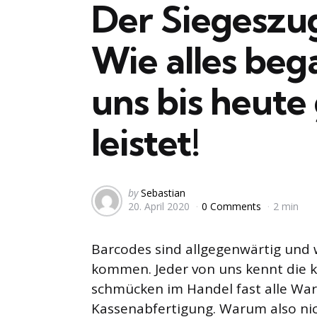
Der Siegeszug
Wie alles be
uns bis heute
leistet!
Posted
by
Sebastian
20. April 2020
0 Comments
2 min
by
Barcodes sind allgegenwärtig und 
kommen. Jeder von uns kennt die k
schmücken im Handel fast alle War
Kassenabfertigung. Warum also nic