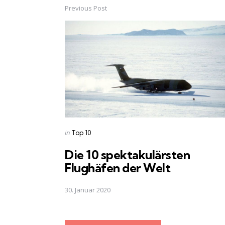
Previous Post
Post
navigation
Posted
in
Top 10
in
Die 10 spektakulärsten
Flughäfen der Welt
30. Januar 2020