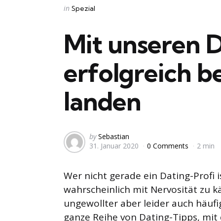
Categories
Posted
in
Spezial
in
Mit unseren 
erfolgreich b
landen
Posted
by
Sebastian
31. Januar 2020
0 Comments
2 min
by
Wer nicht gerade ein Dating-Profi 
wahrscheinlich mit Nervosität zu k
ungewollter aber leider auch häufi
ganze Reihe von Dating-Tipps, mit