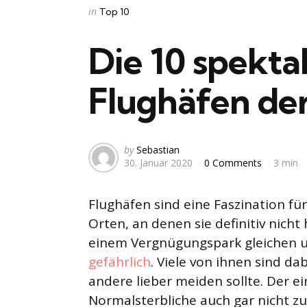
Categories
Posted
in
Top 10
in
Die 10 spekta
Flughäfen de
Posted
by
Sebastian
30. Januar 2020
0 Comments
3 min
by
Flughäfen sind eine Faszination fü
Orten, an denen sie definitiv nic
einem Vergnügungspark gleichen 
gefährlich
. Viele von ihnen sind d
andere lieber meiden sollte. Der ei
Normalsterbliche auch gar nicht zu