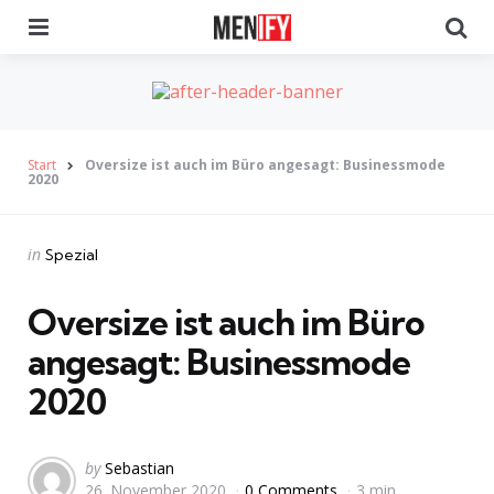
Menu
Se
Start
Oversize ist auch im Büro angesagt: Businessmode
2020
Categories
Posted
in
Spezial
in
Oversize ist auch im Büro
angesagt: Businessmode
2020
Posted
by
Sebastian
26. November 2020
0 Comments
3 min
by