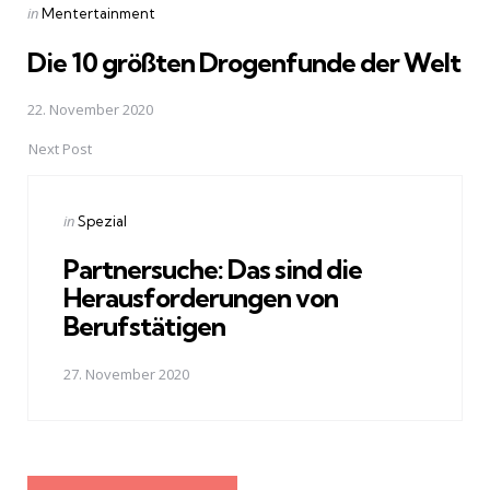
Posted
in
Mentertainment
in
Die 10 größten Drogenfunde der Welt
22. November 2020
Next Post
Posted
in
Spezial
in
Partnersuche: Das sind die
Herausforderungen von
Berufstätigen
27. November 2020