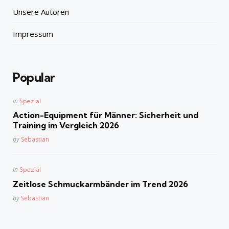
Unsere Autoren
Impressum
Popular
Posted
in
Spezial
in
Action-Equipment für Männer: Sicherheit und
Training im Vergleich 2026
Posted
by
Sebastian
Posted
in
Spezial
in
Zeitlose Schmuckarmbänder im Trend 2026
Posted
by
Sebastian