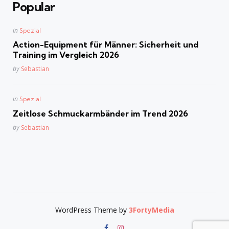
Popular
Posted
in
Spezial
in
Action-Equipment für Männer: Sicherheit und
Training im Vergleich 2026
Posted
by
Sebastian
Posted
in
Spezial
in
Zeitlose Schmuckarmbänder im Trend 2026
Posted
by
Sebastian
WordPress Theme by
3FortyMedia