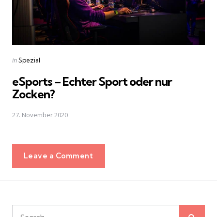
Posted
in
Spezial
in
eSports – Echter Sport oder nur
Zocken?
27. November 2020
Leave a Comment
Sear