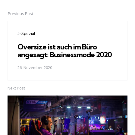
Previous Post
Post
navigation
Posted
in
Spezial
in
Oversize ist auch im Büro
angesagt: Businessmode 2020
26. November 2020
Next Post