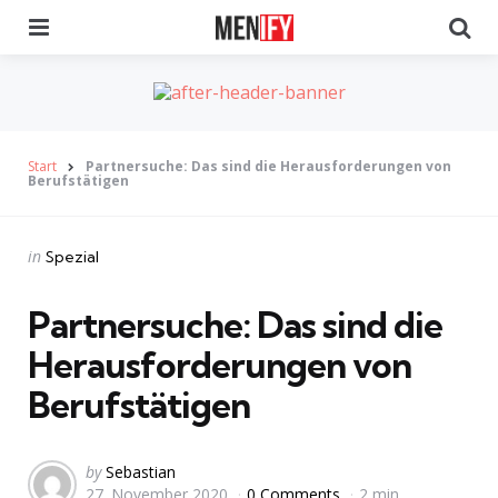
Menu
Se
Start
Partnersuche: Das sind die Herausforderungen von
Berufstätigen
Categories
Posted
in
Spezial
in
Partnersuche: Das sind die
Herausforderungen von
Berufstätigen
Posted
by
Sebastian
27. November 2020
0 Comments
2 min
by