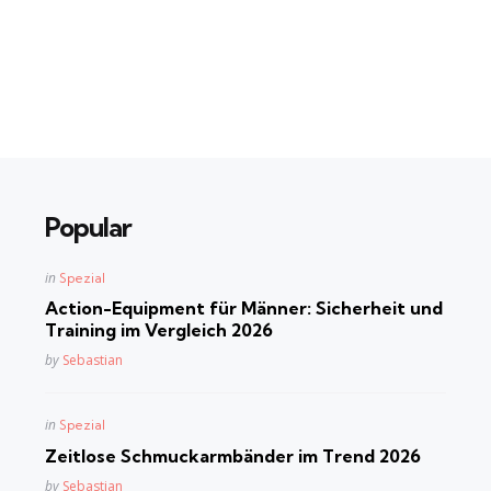
Popular
Posted
in
Spezial
in
Action-Equipment für Männer: Sicherheit und
Training im Vergleich 2026
Posted
by
Sebastian
Posted
in
Spezial
in
Zeitlose Schmuckarmbänder im Trend 2026
Posted
by
Sebastian