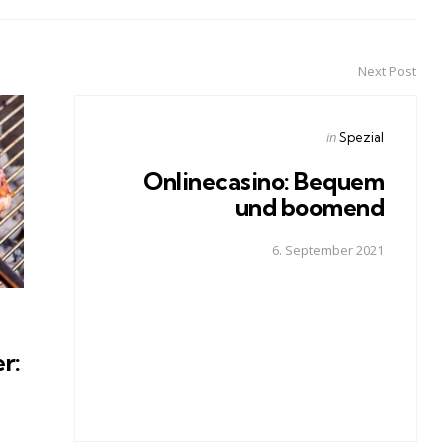
Next Post
Posted
in
Spezial
in
Onlinecasino: Bequem
und boomend
6. September 2021
r: