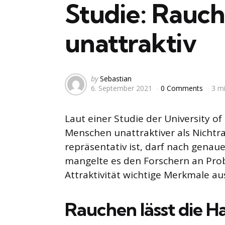
Studie: Rauc
unattraktiv
Posted
by
Sebastian
6. September 2021
0 Comments
3 m
by
Laut einer Studie der University of
Menschen unattraktiver als Nichtra
repräsentativ ist, darf nach gena
mangelte es den Forschern an Pro
Attraktivität wichtige Merkmale au
Rauchen lässt die Ha