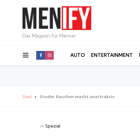
Das Magazin für Männer
Menu
AUTO
ENTERTAINMENT
Start
Studie: Rauchen macht unattraktiv
Categories
Posted
in
Spezial
in