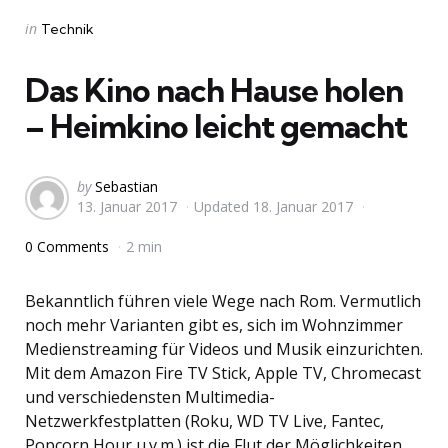
Categories
Posted
in
Technik
in
Das Kino nach Hause holen
– Heimkino leicht gemacht
Posted
by
Sebastian
13. Januar 2017
Updated
18. Januar 2017
by
0 Comments
2 min
Bekanntlich führen viele Wege nach Rom. Vermutlich
noch mehr Varianten gibt es, sich im Wohnzimmer
Medienstreaming für Videos und Musik einzurichten.
Mit dem Amazon Fire TV Stick, Apple TV, Chromecast
und verschiedensten Multimedia-
Netzwerkfestplatten (Roku, WD TV Live, Fantec,
Popcorn Hour u.v.m.) ist die Flut der Möglichkeiten