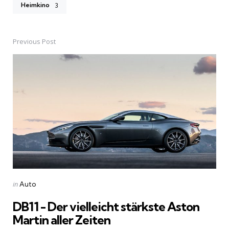
Heimkino
3
Previous Post
Post
navigation
Posted
in
Auto
in
DB11 - Der vielleicht stärkste Aston
Martin aller Zeiten