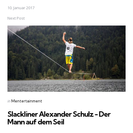
10. Januar 2017
Next Post
Posted
in
Mentertainment
in
Slackliner Alexander Schulz - Der
Mann auf dem Seil