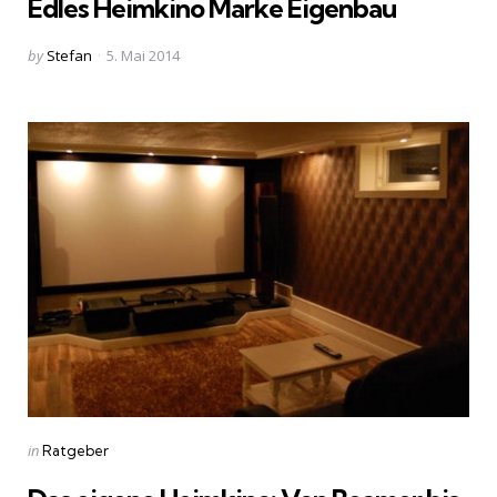
Edles Heimkino Marke Eigenbau
Posted
by
Stefan
5. Mai 2014
by
Categories
Posted
in
Ratgeber
in