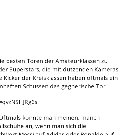
 die besten Toren der Amateurklassen zu
 der Superstars, die mit dutzenden Kameras
 Kicker der Kreisklassen haben oftmals ein
nhaften Schüssen das gegnerische Tor.
v=qvzNSHJRg6s
. Oftmals könnte man meinen, manch
allschuhe an, wenn man sich die
chwört Messi auf Adidas oder Ronaldo auf