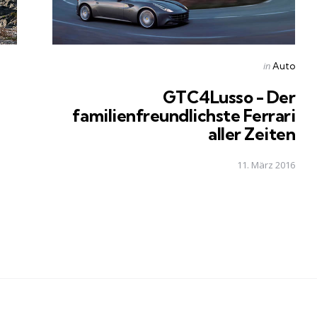
Posted
in
Auto
in
GTC4Lusso - Der
familienfreundlichste Ferrari
aller Zeiten
11. März 2016