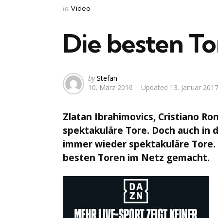
Categories
Posted
in
Video
in
Die besten To
Posted
by
Stefan
10. März 2016
Updated
13. Januar 201
by
Zlatan Ibrahimovics, Cristiano Ron
spektakuläre Tore. Doch auch in 
immer wieder spektakuläre Tore. 
besten Toren im Netz gemacht.