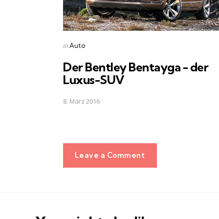
Posted
in
Auto
in
Der Bentley Bentayga - der
Luxus-SUV
8. März 2016
Leave a Comment