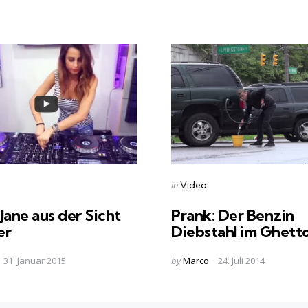
s
Categories
Posted
in
Video
in
Jane aus der Sicht
Prank: Der Benzin
er
Diebstahl im Ghett
Posted
31. Januar 2015
by
Marco
24. Juli 2014
by