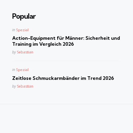
Popular
Posted
in
Spezial
in
Action-Equipment für Männer: Sicherheit und
Training im Vergleich 2026
Posted
by
Sebastian
Posted
in
Spezial
in
Zeitlose Schmuckarmbänder im Trend 2026
Posted
by
Sebastian