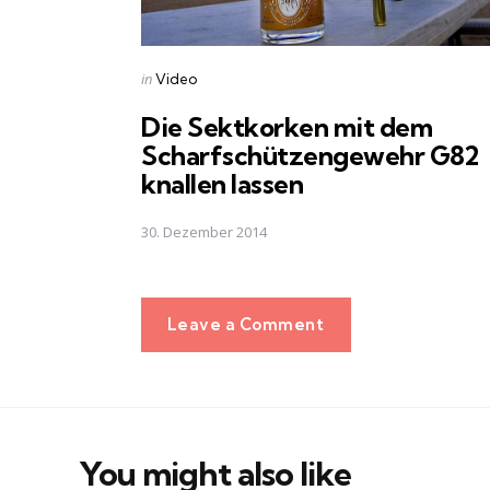
Posted
in
Video
in
Die Sektkorken mit dem
Scharfschützengewehr G82
knallen lassen
30. Dezember 2014
Leave a Comment
You might also like