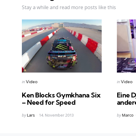
Stay a while and read more posts like this
Categories
Categorie
Posted
Posted
in
in
Video
Video
in
in
Ken Blocks Gymkhana Six
Eine D
– Need for Speed
ander
Posted
Posted
by
Lars
14. November 2013
by
Marco
by
by