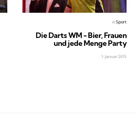
Posted
in
Sport
in
Die Darts WM - Bier, Frauen
und jede Menge Party
1. Januar 2015