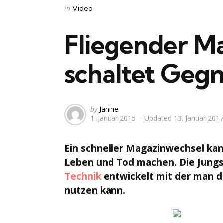
Categories
Posted
in
Video
in
Fliegender M
schaltet Gegn
Posted
by
Janine
1. Januar 2015
Updated
13. Januar 201
by
Ein schneller Magazinwechsel ka
Leben und Tod machen. Die Jungs
Technik
entwickelt mit der man 
nutzen kann.