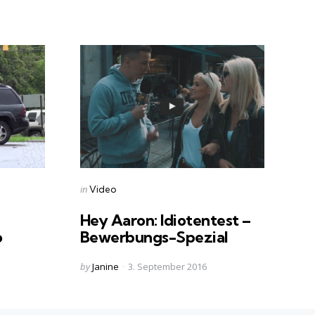
Categories
Posted
in
Video
in
Hey Aaron: Idiotentest –
o
Bewerbungs-Spezial
Posted
by
Janine
3. September 2016
by