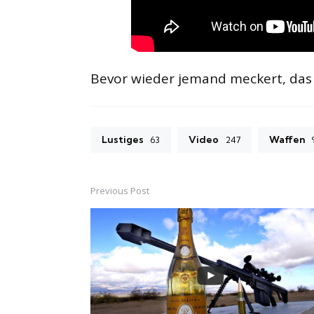
Bevor wieder jemand meckert, das Ga
Lustiges
Video
Waffen
63
247
Previous Post
Post
navigation