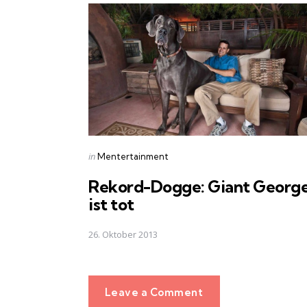
navigation
Posted
in
Mentertainment
in
Rekord-Dogge: Giant Georg
ist tot
26. Oktober 2013
Leave a Comment