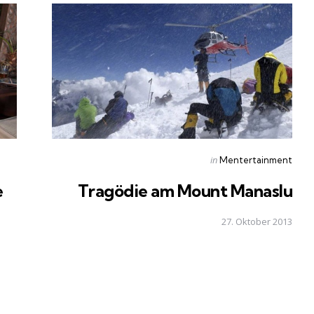
Posted
in
Mentertainment
in
e
Tragödie am Mount Manaslu
27. Oktober 2013