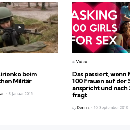
s
Categories
Posted
in
Video
in
irienko beim
Das passiert, wenn
chen Militär
100 Frauen auf der 
anspricht und nach
ian
8. Januar 2015
fragt
Posted
by
Dennis
10. September 2013
by