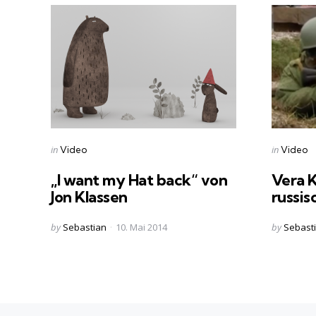
Categories
Categorie
Posted
Posted
in
in
Video
Video
in
in
„I want my Hat back“ von
Vera K
Jon Klassen
russis
Posted
Posted
by
Sebastian
10. Mai 2014
by
Sebast
by
by