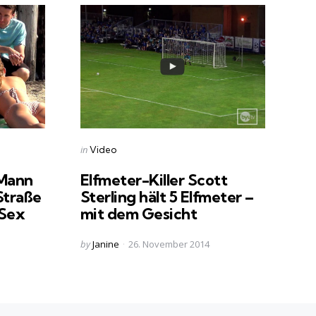
Categories
Posted
in
Video
in
 Mann
Elfmeter-Killer Scott
Straße
Sterling hält 5 Elfmeter –
 Sex
mit dem Gesicht
Posted
by
Janine
26. November 2014
by