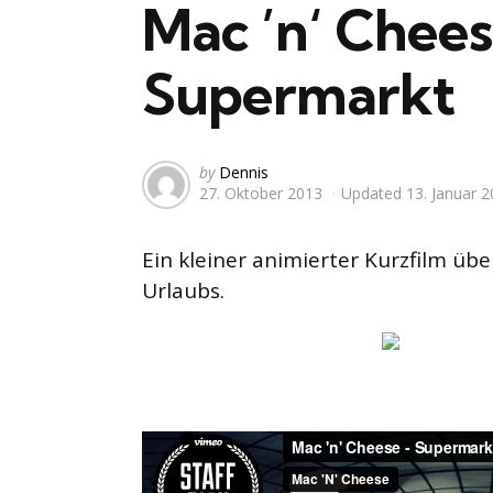
Mac ’n‘ Chees
Supermarkt
Posted
by
Dennis
27. Oktober 2013
Updated
13. Januar 
by
Ein kleiner animierter Kurzfilm üb
Urlaubs.