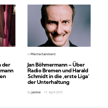
Categories
Posted
in
Mentertainment
in
n der
Jan Böhmermann – Über
ermann
Radio Bremen und Harald
fen
Schmidt in die ‚erste Liga‘
der Unterhaltung
Posted
by
Janine
11. April 2015
by