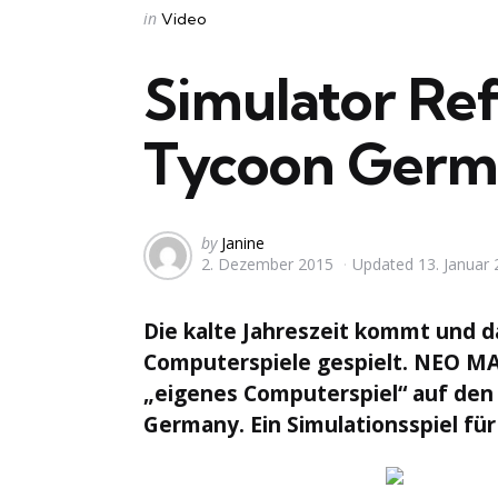
Categories
Posted
in
Video
in
Simulator R
Tycoon Germ
Posted
by
Janine
2. Dezember 2015
Updated
13. Januar
by
Die kalte Jahreszeit kommt und 
Computerspiele gespielt. NEO M
„eigenes Computerspiel“ auf de
Germany. Ein Simulationsspiel für