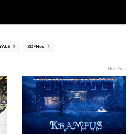
YALE
ZDFNeo
2
5
Next Post