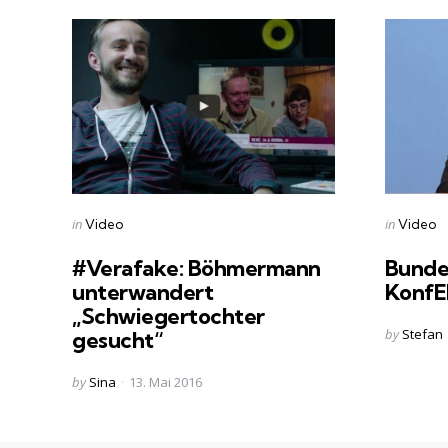
Categories
Categorie
Posted
Posted
in
in
Video
Video
in
in
#Verafake: Böhmermann
Bunde
unterwandert
Konf
„Schwiegertochter
Posted
by
Stefan
gesucht“
by
Posted
by
Sina
13. Mai 2016
by