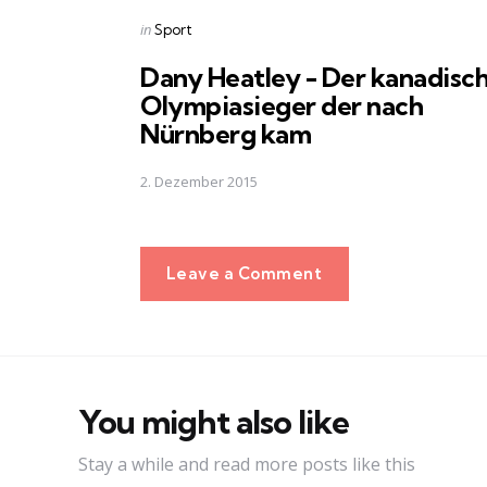
Posted
in
Sport
in
Dany Heatley - Der kanadisc
Olympiasieger der nach
Nürnberg kam
2. Dezember 2015
Leave a Comment
You might also like
Stay a while and read more posts like this