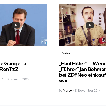
s
Categories
Posted
in
Video
in
z GangzTa
„Haul Hitler“ – Wen
ERenTzZ
„Führer“ Jan Böhm
bei ZDFNeo einkau
16. Dezember 2015
war
Posted
by
Marco
8. November 2014
by