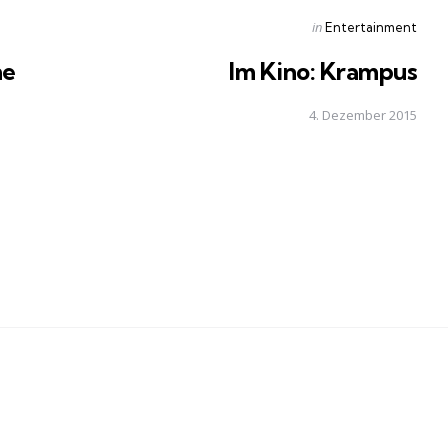
Posted
in
Entertainment
in
he
Im Kino: Krampus
4. Dezember 2015