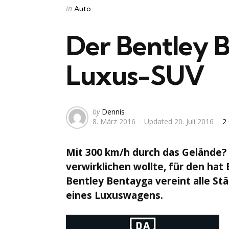
Categories
Posted
in
Auto
in
Der Bentley 
Luxus-SUV
Posted
by
Dennis
8. März 2016
Updated
20. Juli 2016
2
by
Mit 300 km/h durch das Gelände?
verwirklichen wollte, für den ha
Bentley Bentayga vereint alle St
eines Luxuswagens.