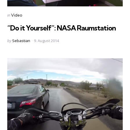
Categories
Posted
in
Video
in
“Do it Yourself”: NASA Raumstation
Posted
by
Sebastian
9. August 2014
by