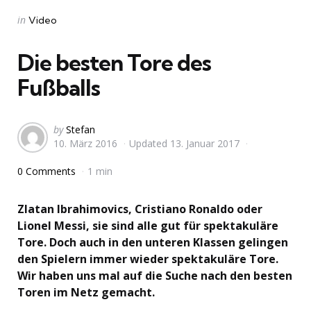
Categories
Posted
in
Video
in
Die besten Tore des
Fußballs
Posted
by
Stefan
10. März 2016
Updated
13. Januar 2017
by
0 Comments
1 min
Zlatan Ibrahimovics, Cristiano Ronaldo oder
Lionel Messi, sie sind alle gut für spektakuläre
Tore. Doch auch in den unteren Klassen gelingen
den Spielern immer wieder spektakuläre Tore.
Wir haben uns mal auf die Suche nach den besten
Toren im Netz gemacht.