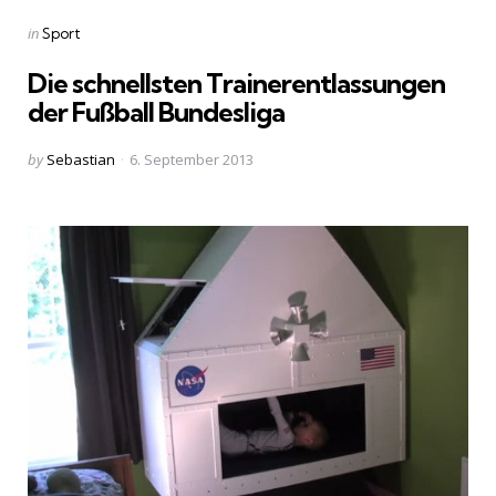
Categories
Posted
in
Sport
in
Die schnellsten Trainerentlassungen
der Fußball Bundesliga
Posted
by
Sebastian
6. September 2013
by