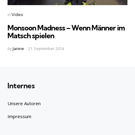
Categories
Posted
in
Video
in
Monsoon Madness – Wenn Männer im
Matsch spielen
Posted
by
Janine
21. September 2014
by
Internes
Unsere Autoren
Impressum