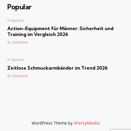
Popular
Posted
in
Spezial
in
Action-Equipment für Männer: Sicherheit und
Training im Vergleich 2026
Posted
by
Sebastian
Posted
in
Spezial
in
Zeitlose Schmuckarmbänder im Trend 2026
Posted
by
Sebastian
WordPress Theme by
3FortyMedia