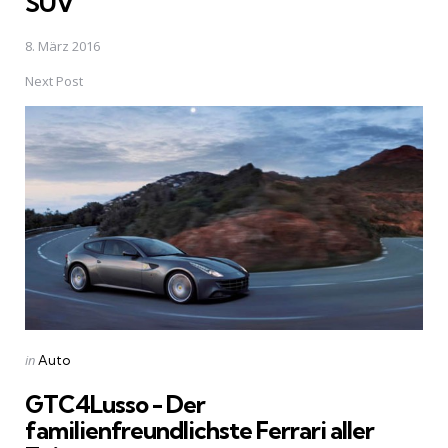
SUV
8. März 2016
Next Post
Posted
in
Auto
in
GTC4Lusso - Der
familienfreundlichste Ferrari aller