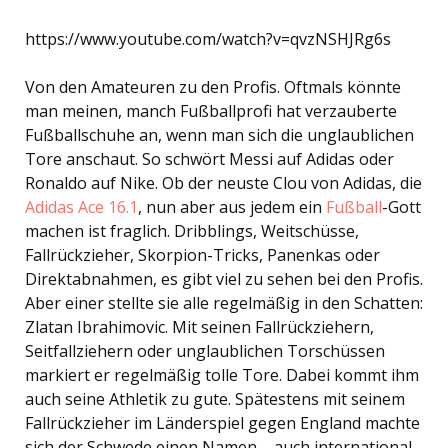
https://www.youtube.com/watch?v=qvzNSHJRg6s
Von den Amateuren zu den Profis. Oftmals könnte
man meinen, manch Fußballprofi hat verzauberte
Fußballschuhe an, wenn man sich die unglaublichen
Tore anschaut. So schwört Messi auf Adidas oder
Ronaldo auf Nike. Ob der neuste Clou von Adidas, die
Adidas Ace 16.1
, nun aber aus jedem ein
Fußball
-Gott
machen ist fraglich. Dribblings, Weitschüsse,
Fallrückzieher, Skorpion-Tricks, Panenkas oder
Direktabnahmen, es gibt viel zu sehen bei den Profis.
Aber einer stellte sie alle regelmäßig in den Schatten:
Zlatan Ibrahimovic. Mit seinen Fallrückziehern,
Seitfallziehern oder unglaublichen Torschüssen
markiert er regelmäßig tolle Tore. Dabei kommt ihm
auch seine Athletik zu gute. Spätestens mit seinem
Fallrückzieher im Länderspiel gegen England machte
sich der Schwede einen Namen – auch international.