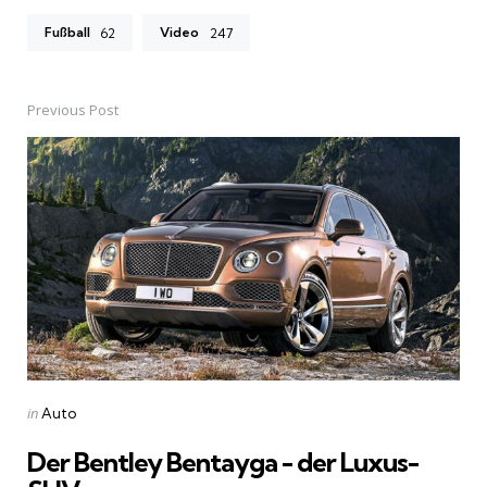
Fußball
Video
62
247
Previous Post
Post
navigation
Posted
in
Auto
in
Der Bentley Bentayga - der Luxus-