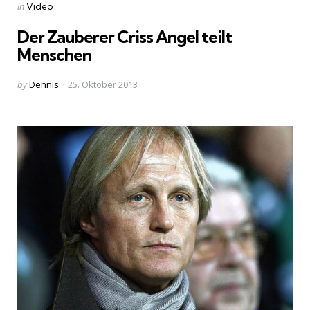
Categories
Posted
in
Video
in
Der Zauberer Criss Angel teilt
Menschen
Posted
by
Dennis
25. Oktober 2013
by