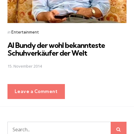
Posted
in
Entertainment
in
Al Bundy der wohl bekannteste
Schuhverkäufer der Welt
15. November 2014
Leave a Comment
Sear
Search