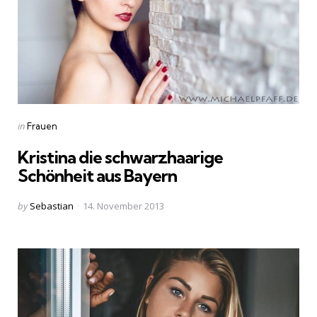
Categories
Posted
in
Frauen
in
Kristina die schwarzhaarige
Schönheit aus Bayern
Posted
by
Sebastian
14. November 2013
by