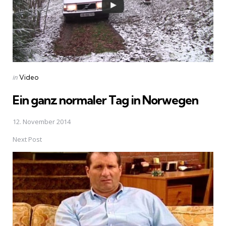
Posted
in
Video
in
Ein ganz normaler Tag in Norwegen
12. November 2014
Next Post