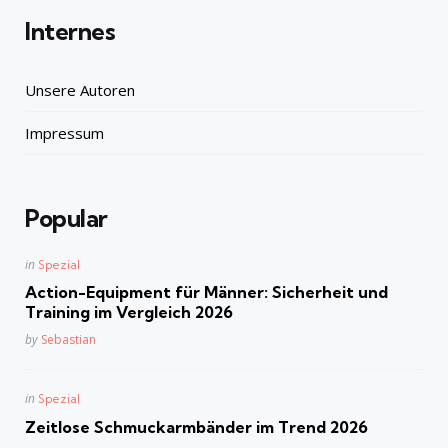
Internes
Unsere Autoren
Impressum
Popular
Posted
in
Spezial
in
Action-Equipment für Männer: Sicherheit und
Training im Vergleich 2026
Posted
by
Sebastian
Posted
in
Spezial
in
Zeitlose Schmuckarmbänder im Trend 2026