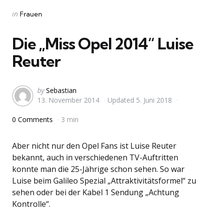
Categories
Posted
in
Frauen
in
Die „Miss Opel 2014“ Luise
Reuter
Posted
by
Sebastian
13. November 2014
Updated
5. Juni 2018
by
0 Comments
3 min
Aber nicht nur den Opel Fans ist Luise Reuter
bekannt, auch in verschiedenen TV-Auftritten
konnte man die 25-Jährige schon sehen. So war
Luise beim Galileo Spezial „Attraktivitätsformel“ zu
sehen oder bei der Kabel 1 Sendung „Achtung
Kontrolle“.