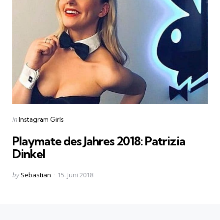
Categories
Posted
in
Instagram Girls
in
Playmate des Jahres 2018: Patrizia
Dinkel
Posted
by
Sebastian
15. Juni 2018
by