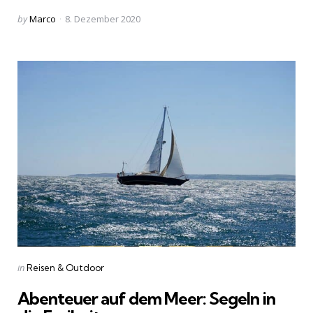
Posted
by
Marco
8. Dezember 2020
by
Categories
Posted
in
Reisen & Outdoor
in
Abenteuer auf dem Meer: Segeln in