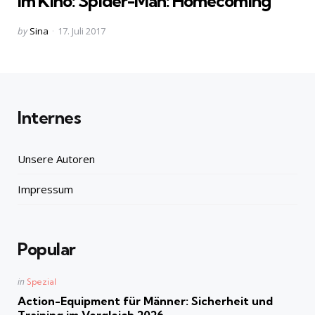
Im Kino: Spider-Man: Homecoming
Posted
by
Sina
17. Juli 2017
by
Internes
Unsere Autoren
Impressum
Popular
Posted
in
Spezial
in
Action-Equipment für Männer: Sicherheit und