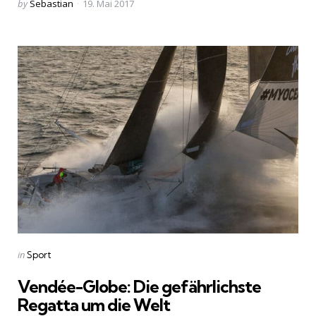
Posted
by
Sebastian
19. Mai 2017
by
Categories
Posted
in
Sport
in
Vendée-Globe: Die gefährlichste
Regatta um die Welt