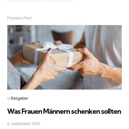
Previous Post
Post
navigation
Posted
in
Ratgeber
in
Was Frauen Männern schenken sollten
6. September 2018