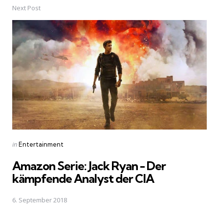
Next Post
Posted
in
Entertainment
in
Amazon Serie: Jack Ryan - Der
kämpfende Analyst der CIA
6. September 2018