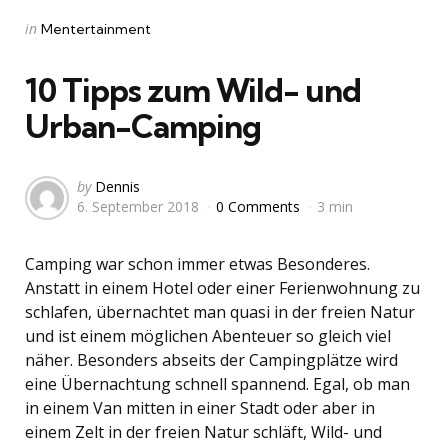
Categories
Posted
in
Mentertainment
in
10 Tipps zum Wild- und
Urban-Camping
Posted
by
Dennis
6. September 2018
0 Comments
3 min
by
Camping war schon immer etwas Besonderes.
Anstatt in einem Hotel oder einer Ferienwohnung zu
schlafen, übernachtet man quasi in der freien Natur
und ist einem möglichen Abenteuer so gleich viel
näher. Besonders abseits der Campingplätze wird
eine Übernachtung schnell spannend. Egal, ob man
in einem Van mitten in einer Stadt oder aber in
einem Zelt in der freien Natur schläft, Wild- und