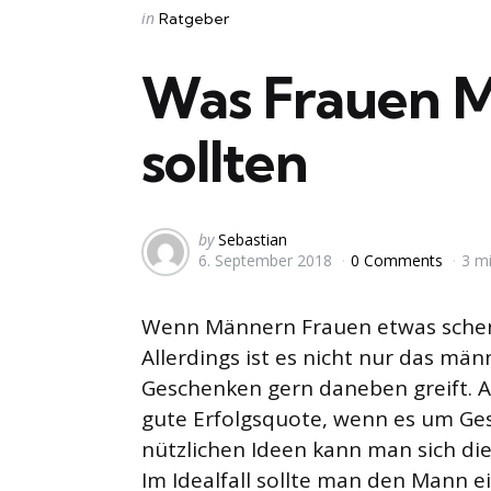
Categories
Posted
in
Ratgeber
in
Was Frauen 
sollten
Posted
by
Sebastian
6. September 2018
0 Comments
3 m
by
Wenn Männern Frauen etwas schenke
Allerdings ist es nicht nur das män
Geschenken gern daneben greift. 
gute Erfolgsquote, wenn es um Ges
nützlichen Ideen kann man sich die
Im Idealfall sollte man den Mann ei