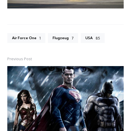
Air Force One
Flugzeug
USA
1
7
85
Previous Post
Post
navigation