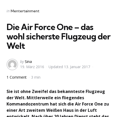
Categories
Posted
in
Mentertainment
in
Die Air Force One – das
wohl sicherste Flugzeug der
Welt
Posted
by
Sina
19. März 2016
Updated
13. Januar 2017
by
1 Comment
3 min
Sie ist ohne Zweifel das bekannteste Flugzeug
der Welt. Mittlerweile ein fliegendes
Kommandozentrum hat sich die Air Force One zu
einer Art zweitem Weißen Haus in der Luft
entwickelt. Nach über 20 Jahren Dienst steht das