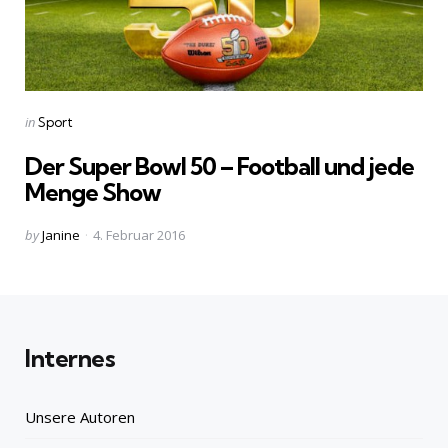
Categories
Posted
in
Sport
in
Der Super Bowl 50 – Football und jede
Menge Show
Posted
by
Janine
4. Februar 2016
by
Internes
Unsere Autoren