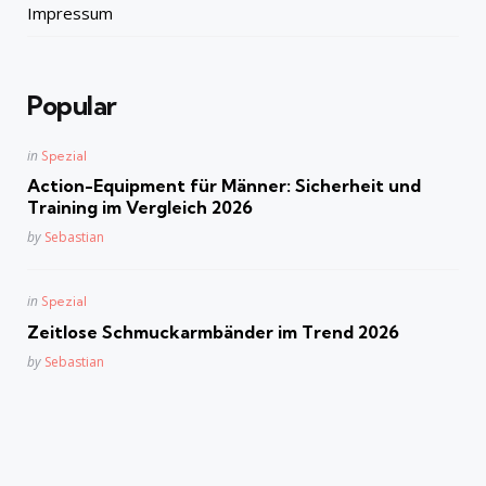
Impressum
Popular
Posted
in
Spezial
in
Action-Equipment für Männer: Sicherheit und
Training im Vergleich 2026
Posted
by
Sebastian
Posted
in
Spezial
in
Zeitlose Schmuckarmbänder im Trend 2026
Posted
by
Sebastian