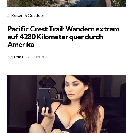
Categories
Posted
in
Reisen & Outdoor
in
Pacific Crest Trail: Wandern extrem
auf 4280 Kilometer quer durch
Amerika
Posted
by
Janine
25. Juni 2020
by