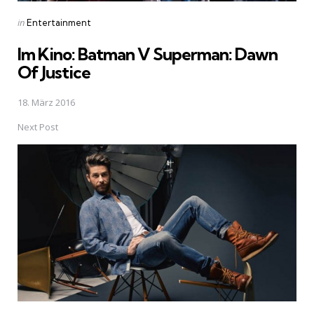
Posted
in
Entertainment
in
Im Kino: Batman V Superman: Dawn
Of Justice
18. März 2016
Next Post