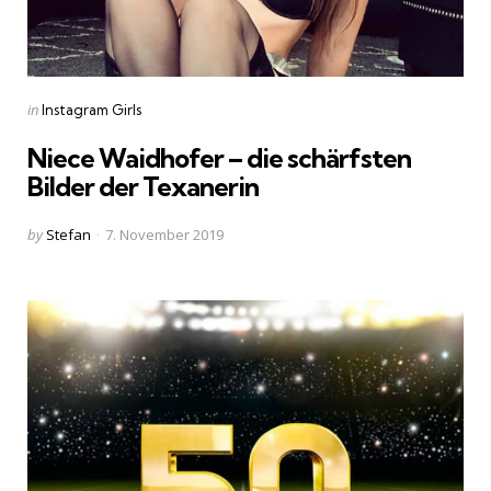
Categories
Posted
in
Instagram Girls
in
Niece Waidhofer – die schärfsten
Bilder der Texanerin
Posted
by
Stefan
7. November 2019
by