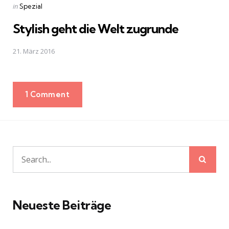
Posted
in
Spezial
in
Stylish geht die Welt zugrunde
21. März 2016
1 Comment
Sear
Search
for:
Neueste Beiträge