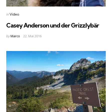
Categories
Posted
in
Video
in
Casey Anderson und der Grizzlybär
Posted
by
Marco
22. Mai 2016
by