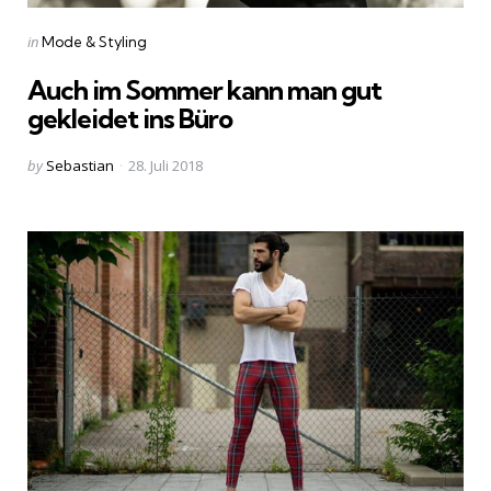
Categories
Posted
in
Mode & Styling
in
Auch im Sommer kann man gut
gekleidet ins Büro
Posted
by
Sebastian
28. Juli 2018
by