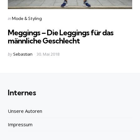
Categories
Posted
in
Mode & Styling
in
Meggings – Die Leggings für das
männliche Geschlecht
Posted
by
Sebastian
30. Mai 2018
by
Internes
Unsere Autoren
Impressum