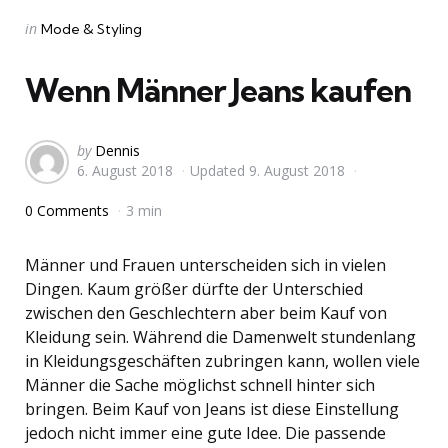
Categories
Posted
in
Mode & Styling
in
Wenn Männer Jeans kaufen
Posted
by
Dennis
6. August 2018
Updated
9. August 2018
by
0 Comments
3 min
Männer und Frauen unterscheiden sich in vielen
Dingen. Kaum größer dürfte der Unterschied
zwischen den Geschlechtern aber beim Kauf von
Kleidung sein. Während die Damenwelt stundenlang
in Kleidungsgeschäften zubringen kann, wollen viele
Männer die Sache möglichst schnell hinter sich
bringen. Beim Kauf von Jeans ist diese Einstellung
jedoch nicht immer eine gute Idee. Die passende