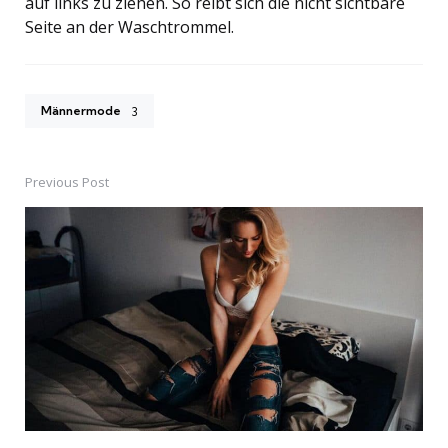
auf links zu ziehen. So reibt sich die nicht sichtbare
Seite an der Waschtrommel.
Männermode
3
Previous Post
Post
navigation