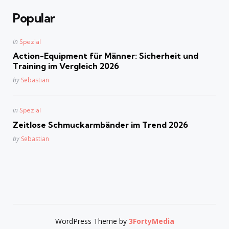
Popular
Posted
in
Spezial
in
Action-Equipment für Männer: Sicherheit und
Training im Vergleich 2026
Posted
by
Sebastian
Posted
in
Spezial
in
Zeitlose Schmuckarmbänder im Trend 2026
Posted
by
Sebastian
WordPress Theme by
3FortyMedia