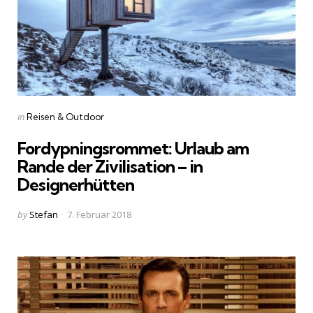
Categories
Posted
in
Reisen & Outdoor
in
Fordypningsrommet: Urlaub am
Rande der Zivilisation – in
Designerhütten
Posted
by
Stefan
7. Februar 2018
by