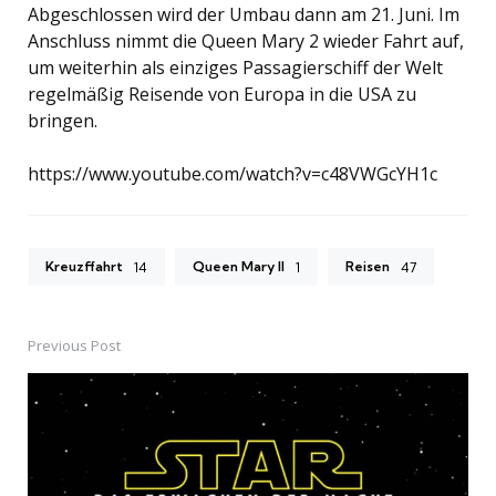
Abgeschlossen wird der Umbau dann am 21. Juni. Im
Anschluss nimmt die Queen Mary 2 wieder Fahrt auf,
um weiterhin als einziges Passagierschiff der Welt
regelmäßig Reisende von Europa in die USA zu
bringen.
https://www.youtube.com/watch?v=c48VWGcYH1c
Kreuzffahrt
Queen Mary II
Reisen
14
1
47
Previous Post
Post
navigation