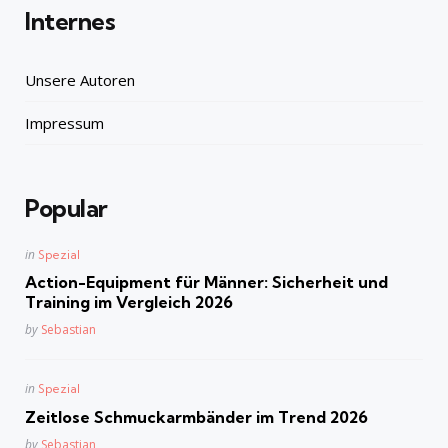
Internes
Unsere Autoren
Impressum
Popular
Posted
in
Spezial
in
Action-Equipment für Männer: Sicherheit und
Training im Vergleich 2026
Posted
by
Sebastian
Posted
in
Spezial
in
Zeitlose Schmuckarmbänder im Trend 2026
Posted
by
Sebastian