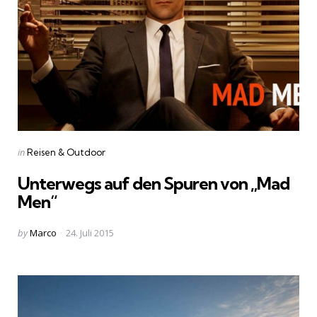
Categories
Posted
in
Reisen & Outdoor
in
Unterwegs auf den Spuren von „Mad
Men“
Posted
by
Marco
24. Juli 2015
by