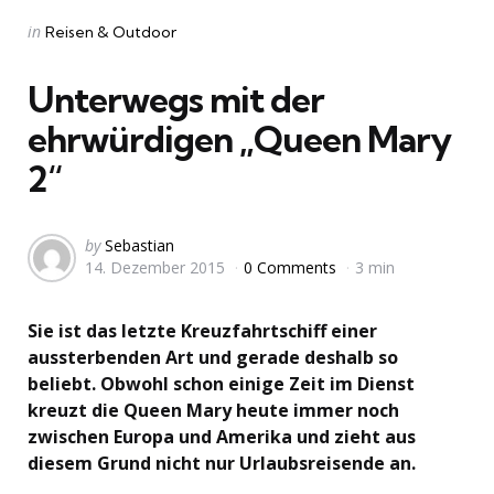
Categories
Posted
in
Reisen & Outdoor
in
Unterwegs mit der
ehrwürdigen „Queen Mary
2“
Posted
by
Sebastian
14. Dezember 2015
0 Comments
3 min
by
Sie ist das letzte Kreuzfahrtschiff einer
aussterbenden Art und gerade deshalb so
beliebt. Obwohl schon einige Zeit im Dienst
kreuzt die Queen Mary heute immer noch
zwischen Europa und Amerika und zieht aus
diesem Grund nicht nur Urlaubsreisende an.