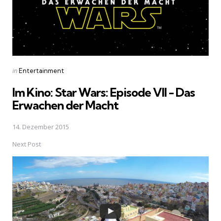
Posted
in
Entertainment
in
Im Kino: Star Wars: Episode VII - Das
Erwachen der Macht
14. Dezember 2015
Next Post