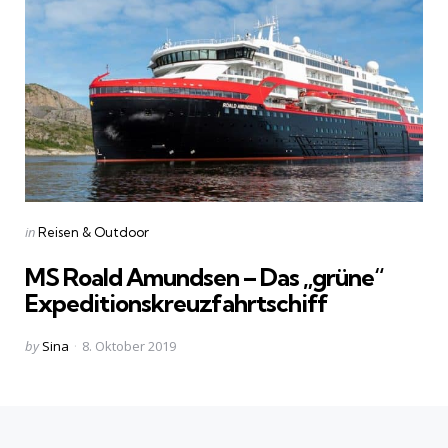
Categories
Posted
in
Reisen & Outdoor
in
MS Roald Amundsen – Das „grüne“
Expeditionskreuzfahrtschiff
Posted
by
Sina
8. Oktober 2019
by