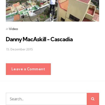
Posted
in
Video
in
Danny MacAskill - Cascadia
15. Dezember 2015
Leave a Comment
Sear
Search
for: