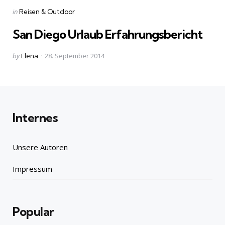
Categories
Posted
in
Reisen & Outdoor
in
San Diego Urlaub Erfahrungsbericht
Posted
by
Elena
28. September 2014
by
Internes
Unsere Autoren
Impressum
Popular