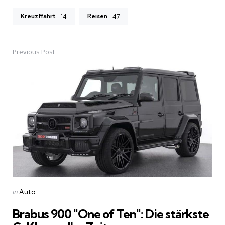
Kreuzffahrt
Reisen
14
47
Previous Post
Post
navigation
Posted
in
Auto
in
Brabus 900 "One of Ten": Die stärkste