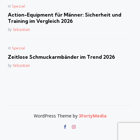
Posted
in
Spezial
in
Action-Equipment für Männer: Sicherheit und
Training im Vergleich 2026
Posted
by
Sebastian
Posted
in
Spezial
in
Zeitlose Schmuckarmbänder im Trend 2026
Posted
by
Sebastian
WordPress Theme by
3FortyMedia