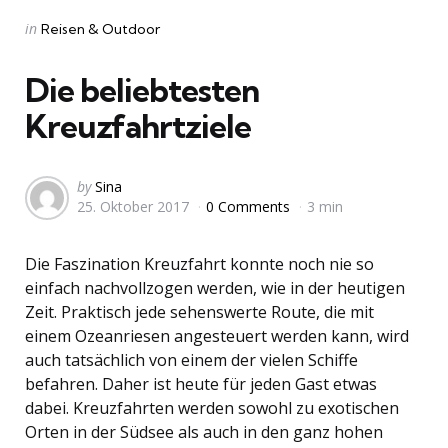
Categories
Posted
in
Reisen & Outdoor
in
Die beliebtesten
Kreuzfahrtziele
Posted
by
Sina
25. Oktober 2017
0 Comments
3 min
by
Die Faszination Kreuzfahrt konnte noch nie so
einfach nachvollzogen werden, wie in der heutigen
Zeit. Praktisch jede sehenswerte Route, die mit
einem Ozeanriesen angesteuert werden kann, wird
auch tatsächlich von einem der vielen Schiffe
befahren. Daher ist heute für jeden Gast etwas
dabei. Kreuzfahrten werden sowohl zu exotischen
Orten in der Südsee als auch in den ganz hohen