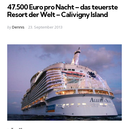
47.500 Euro pro Nacht – das teuerste
Resort der Welt – Calivigny Island
Posted
by
Dennis
23. September 2013
by
Categories