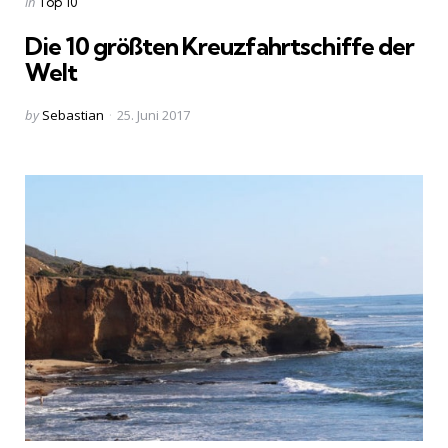
Posted
in
Top 10
in
Die 10 größten Kreuzfahrtschiffe der
Welt
Posted
by
Sebastian
25. Juni 2017
by