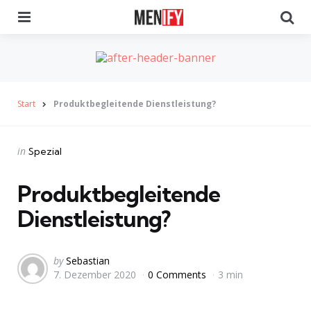
Menu
Se
Start
Produktbegleitende Dienstleistung?
Categories
Posted
in
Spezial
in
Produktbegleitende
Dienstleistung?
Posted
by
Sebastian
7. Dezember 2020
0 Comments
3 min
by