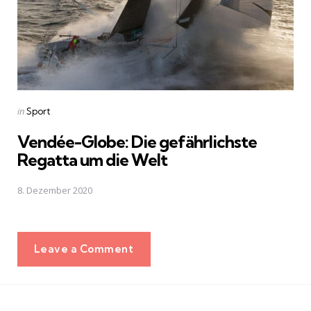
Posted
in
Sport
in
Vendée-Globe: Die gefährlichste
Regatta um die Welt
8. Dezember 2020
Leave a Comment