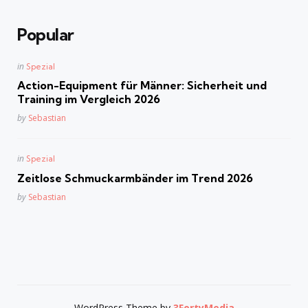
Popular
Posted
in
Spezial
in
Action-Equipment für Männer: Sicherheit und
Training im Vergleich 2026
Posted
by
Sebastian
Posted
in
Spezial
in
Zeitlose Schmuckarmbänder im Trend 2026
Posted
by
Sebastian
WordPress Theme by
3FortyMedia