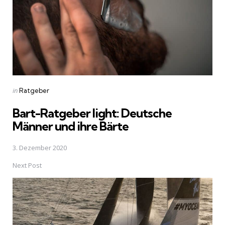
Posted
in
Ratgeber
in
Bart-Ratgeber light: Deutsche
Männer und ihre Bärte
3. Dezember 2020
Next Post