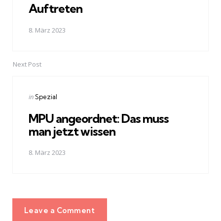
Auftreten
8. März 2023
Next Post
Posted
in
Spezial
in
MPU angeordnet: Das muss
man jetzt wissen
8. März 2023
Leave a Comment