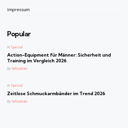
Impressum
Popular
Posted
in
Spezial
in
Action-Equipment für Männer: Sicherheit und
Training im Vergleich 2026
Posted
by
Sebastian
Posted
in
Spezial
in
Zeitlose Schmuckarmbänder im Trend 2026
Posted
by
Sebastian