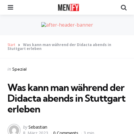
Menu
Se
Start
Was kann man während der Didacta abends in
Stuttgart erleben
Categories
Posted
in
Spezial
in
Was kann man während der
Didacta abends in Stuttgart
erleben
Posted
by
Sebastian
8. März 2023
0 Comments
3 min
by