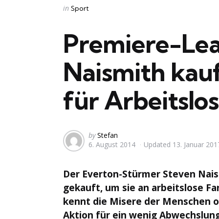
Categories
Posted
in
Sport
in
Premiere-Lea
Naismith kauf
für Arbeitslo
Posted
by
Stefan
6. August 2014
Updated
13. Januar 201
by
Der Everton-Stürmer Steven Nais
gekauft, um sie an arbeitslose F
kennt die Misere der Menschen oh
Aktion für ein wenig Abwechslung