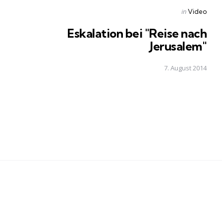
Posted
in
Video
in
Eskalation bei "Reise nach
Jerusalem"
7. August 2014