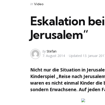
Categories
Posted
in
Video
in
Eskalation be
Jerusalem“
Posted
by
Stefan
7. August 2014
Updated
13. Januar 201
by
Nicht nur die Situation in Jerusal
Kinderspiel „Reise nach Jerusalem“
waren es nicht einmal Kinder die 
sondern Erwachsene. Auf jeden Fa