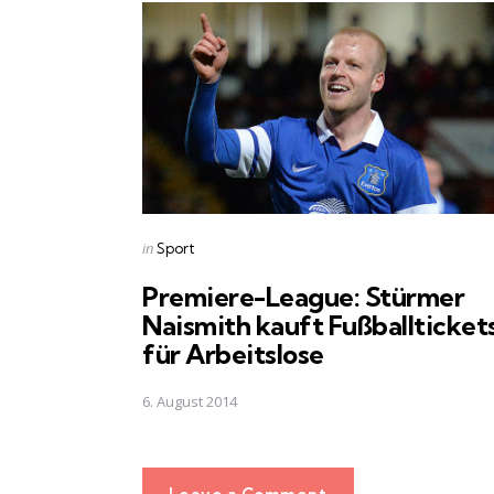
navigation
Posted
in
Sport
in
Premiere-League: Stürmer
Naismith kauft Fußballticket
für Arbeitslose
6. August 2014