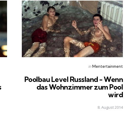
Posted
in
Mentertainment
in
Poolbau Level Russland - Wenn
s
das Wohnzimmer zum Pool
wird
8. August 2014