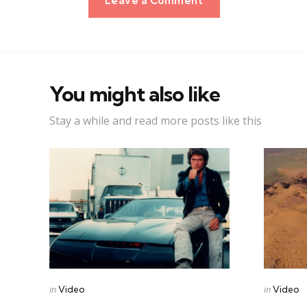
Leave a Comment
You might also like
Stay a while and read more posts like this
Categories
Categorie
Posted
Posted
in
in
Video
Video
in
in