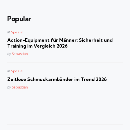
Popular
Posted
in
Spezial
in
Action-Equipment für Männer: Sicherheit und
Training im Vergleich 2026
Posted
by
Sebastian
Posted
in
Spezial
in
Zeitlose Schmuckarmbänder im Trend 2026
Posted
by
Sebastian