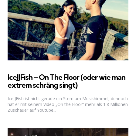
IceJJFish – On The Floor (oder wie man
extrem schräng singt)
IceJJFish ist nicht gerade ein Stern am Musikhimmel, dennoch
hat er mit seinem Video „On the Floor“ mehr als 1.8 Millionen
Zuschauer auf Youtube...