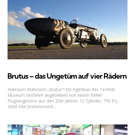
Brutus – das Ungetüm auf vier Rädern
Hubraum-Wahnsinn „Brutus“! Ein Eigenbau des Technik
Museum Sinsheim angetrieben von einem BMW
Flugzeugmotor aus den 20er Jahren. 12 Zylinder, 750 PS,
2600 NM Drehmoment....