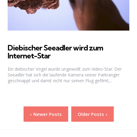
Diebischer Seeadler wird zum
Internet-Star
Ein diebischer Vogel wurde ungewollt zum Video-Star: Der
Seeadler hat sich die laufende Kamera seiner Parkranger
geschnappt und damit nicht nur seinen Flug gefilmt,...
Seitennummerierung
Newer Posts
Older Posts
der
Beiträge