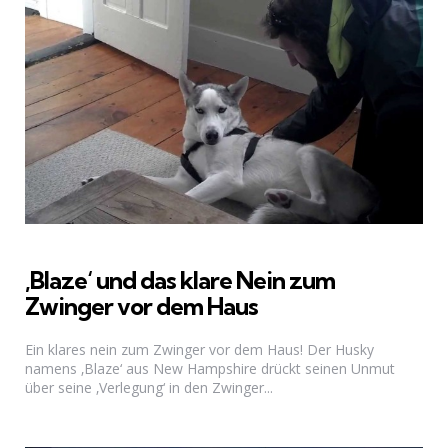
‚Blaze‘ und das klare Nein zum
Zwinger vor dem Haus
Ein klares nein zum Zwinger vor dem Haus! Der Husky
namens ‚Blaze‘ aus New Hampshire drückt seinen Unmut
über seine ‚Verlegung‘ in den Zwinger...