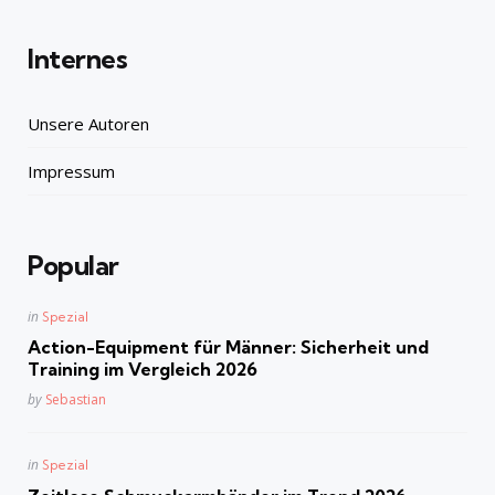
Internes
Unsere Autoren
Impressum
Popular
Posted
in
Spezial
in
Action-Equipment für Männer: Sicherheit und
Training im Vergleich 2026
Posted
by
Sebastian
Posted
in
Spezial
in