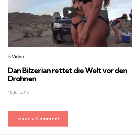
Posted
in
Video
in
Dan Bilzerian rettet die Welt vor den
Drohnen
18. Juli 2015
Leave a Comment