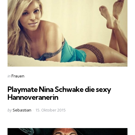
Categories
Posted
in
Frauen
in
Playmate Nina Schwake die sexy
Hannoveranerin
Posted
by
Sebastian
15. Oktober 2015
by