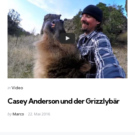
Categories
Posted
in
Video
in
Casey Anderson und der Grizzlybär
Posted
by
Marco
22. Mai 2016
by