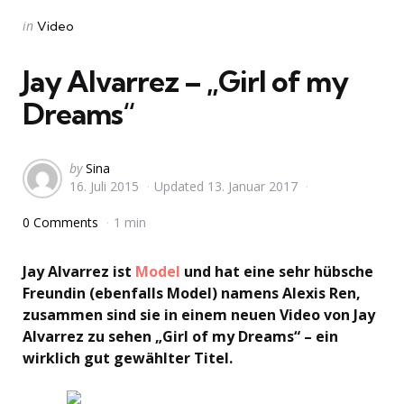
Categories
Posted
in
Video
in
Jay Alvarrez – „Girl of my
Dreams“
Posted
by
Sina
16. Juli 2015
Updated
13. Januar 2017
by
0 Comments
1 min
Jay Alvarrez ist
Model
und hat eine sehr hübsche
Freundin (ebenfalls Model) namens Alexis Ren,
zusammen sind sie in einem neuen Video von Jay
Alvarrez zu sehen „Girl of my Dreams“ – ein
wirklich gut gewählter Titel.