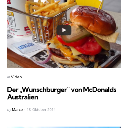
Categories
Posted
in
Video
in
Der „Wunschburger“ von McDonalds
Australien
Posted
by
Marco
18. Oktober 2014
by