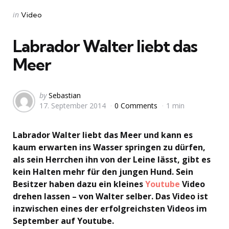
Categories
Posted
in
Video
in
Labrador Walter liebt das
Meer
Posted
by
Sebastian
17. September 2014
0 Comments
1 min
by
Labrador Walter liebt das Meer und kann es
kaum erwarten ins Wasser springen zu dürfen,
als sein Herrchen ihn von der Leine lässt, gibt es
kein Halten mehr für den jungen Hund. Sein
Besitzer haben dazu ein kleines
Youtube
Video
drehen lassen – von Walter selber. Das Video ist
inzwischen eines der erfolgreichsten Videos im
September auf Youtube.