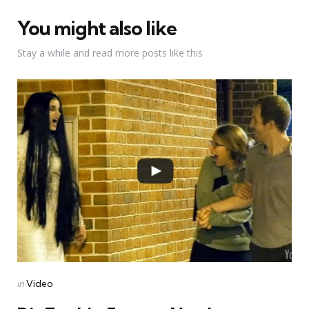
You might also like
Stay a while and read more posts like this
Categories
Posted
in
Video
in