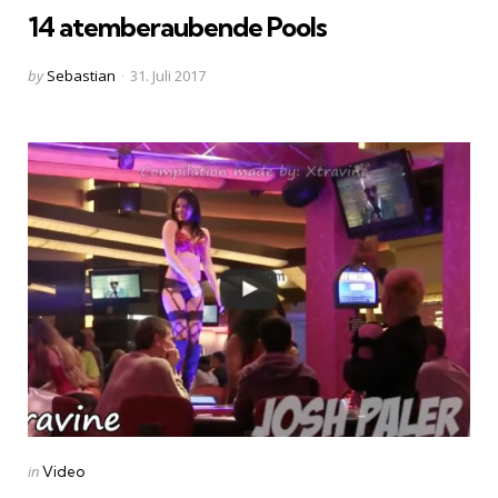
14 atemberaubende Pools
Posted
by
Sebastian
31. Juli 2017
by
Categories
Posted
in
Video
in