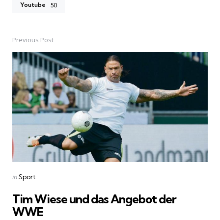
Youtube
50
Previous Post
Post
navigation
Posted
in
Sport
in
Tim Wiese und das Angebot der
WWE