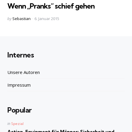
Wenn „Pranks“ schief gehen
Posted
by
Sebastian
6. Januar 2015
by
Internes
Unsere Autoren
Impressum
Popular
Posted
in
Spezial
in
Action-Equipment für Männer: Sicherheit und