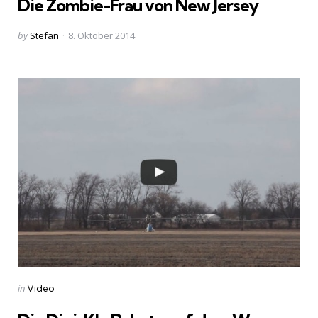
Die Zombie-Frau von New Jersey
Posted
by
Stefan
8. Oktober 2014
by
Categories
Posted
in
Video
in