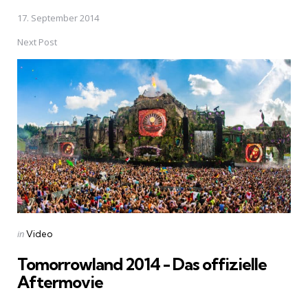
17. September 2014
Next Post
Posted
in
Video
in
Tomorrowland 2014 - Das offizielle
Aftermovie