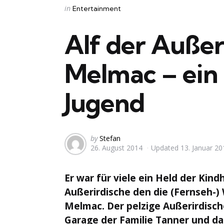
Categories
Posted
in
Entertainment
in
Alf der Auße
Melmac – ein
Jugend
Posted
by
Stefan
26. August 2014
Updated
13. Januar 20
by
Er war für viele ein Held der Kin
Außerirdische den die (Fernseh-) 
Melmac. Der pelzige Außerirdisch
Garage der Familie Tanner und da