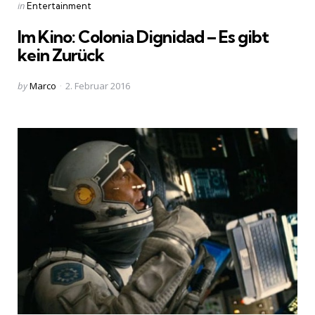
Categories
Posted
in
Entertainment
in
Im Kino: Colonia Dignidad – Es gibt
kein Zurück
Posted
by
Marco
2. Februar 2016
by