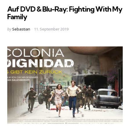
in
Auf DVD & Blu-Ray: Fighting With My
Family
Posted
by
Sebastian
11. September 2019
by