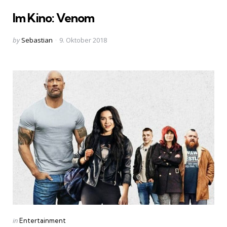
in
Im Kino: Venom
Posted
by
Sebastian
9. Oktober 2018
by
Categories
Posted
in
Entertainment