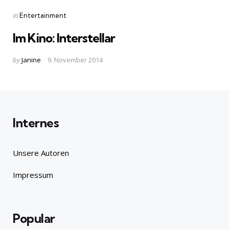
Categories
Posted
in
Entertainment
in
Im Kino: Interstellar
Posted
by
Janine
9. November 2014
by
Internes
Unsere Autoren
Impressum
Popular