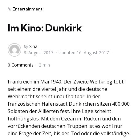
Categories
Posted
in
Entertainment
in
Im Kino: Dunkirk
Posted
by
Sina
3. August 2017
Updated
16. August 2017
by
0 Comments
2 min
Frankreich im Mai 1940: Der Zweite Weltkrieg tobt
seit einem dreiviertel Jahr und die deutsche
Wehrmacht scheint unaufhaltbar. In der
französischen Hafenstadt Dünkirchen sitzen 400.000
Soldaten der Alliierten fest. Ihre Lage scheint
hoffnungslos. Mit dem Ozean im Rücken und den
vorrückenden deutschen Truppen ist es wohl nur
eine Frage der Zeit, bis der Tod oder die vollständige