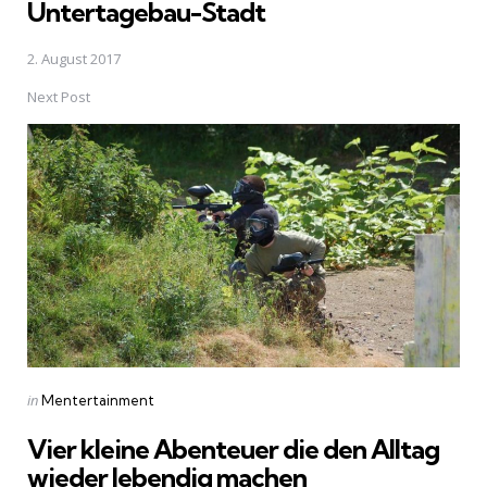
Untertagebau-Stadt
2. August 2017
Next Post
Posted
in
Mentertainment
in
Vier kleine Abenteuer die den Alltag
wieder lebendig machen