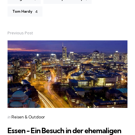
Tom Hardy
4
Previous Post
Post
navigation
Posted
in
Reisen & Outdoor
in
Essen - Ein Besuch in der ehemaligen