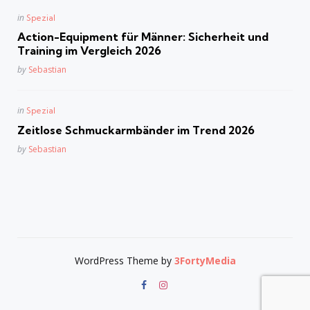
Posted
in
Spezial
in
Action-Equipment für Männer: Sicherheit und
Training im Vergleich 2026
Posted
by
Sebastian
Posted
in
Spezial
in
Zeitlose Schmuckarmbänder im Trend 2026
Posted
by
Sebastian
WordPress Theme by
3FortyMedia