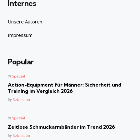
Internes
Unsere Autoren
Impressum
Popular
Posted
in
Spezial
in
Action-Equipment für Männer: Sicherheit und
Training im Vergleich 2026
Posted
by
Sebastian
Posted
in
Spezial
in
Zeitlose Schmuckarmbänder im Trend 2026
Posted
by
Sebastian