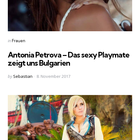
Categories
Posted
in
Frauen
in
Antonia Petrova – Das sexy Playmate
zeigt uns Bulgarien
Posted
by
Sebastian
8. November 2017
by