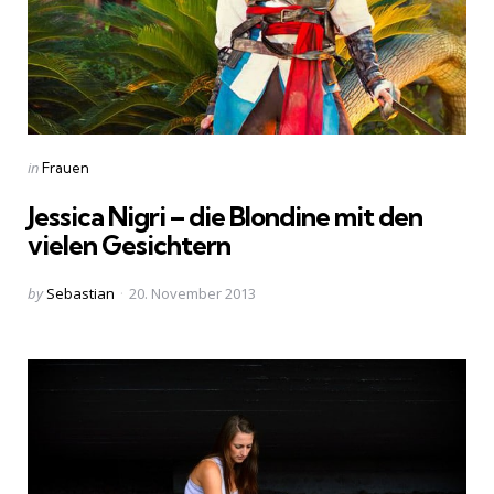
Categories
Posted
in
Frauen
in
Jessica Nigri – die Blondine mit den
vielen Gesichtern
Posted
by
Sebastian
20. November 2013
by