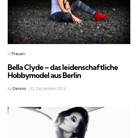
Categories
Posted
in
Frauen
in
Bella Clyde – das leidenschaftliche
Hobbymodel aus Berlin
Posted
by
Dennis
22. Dezember 2013
by