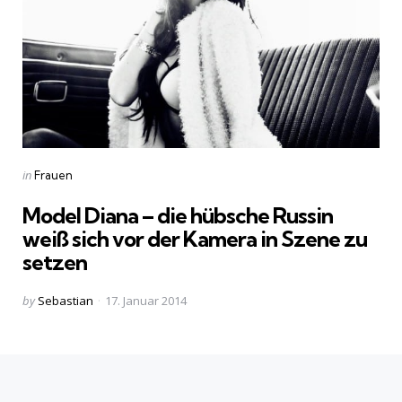
Categories
Posted
in
Frauen
in
Model Diana – die hübsche Russin
weiß sich vor der Kamera in Szene zu
setzen
Posted
by
Sebastian
17. Januar 2014
by