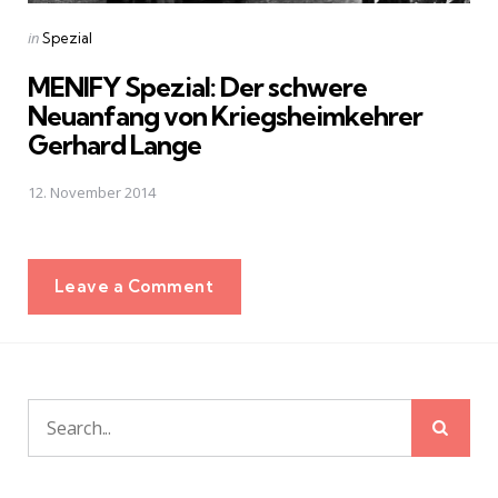
Posted
in
Spezial
in
MENIFY Spezial: Der schwere
Neuanfang von Kriegsheimkehrer
Gerhard Lange
12. November 2014
Leave a Comment
Sear
Search
for: