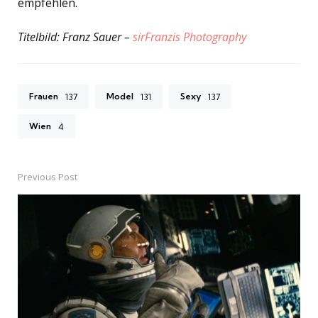
empfehlen.
Titelbild: Franz Sauer –
sirFranzis Photography
Frauen
Model
Sexy
137
131
137
Wien
4
Previous Post
Post
navigation