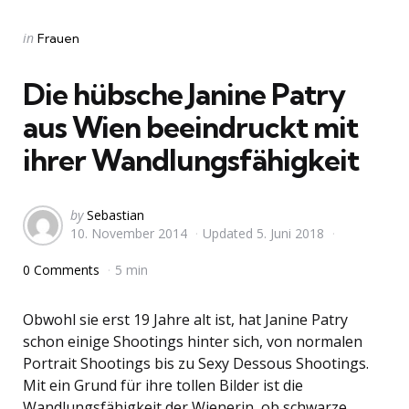
Categories
Posted
in
Frauen
in
Die hübsche Janine Patry
aus Wien beeindruckt mit
ihrer Wandlungsfähigkeit
Posted
by
Sebastian
10. November 2014
Updated
5. Juni 2018
by
0 Comments
5 min
Obwohl sie erst 19 Jahre alt ist, hat Janine Patry
schon einige Shootings hinter sich, von normalen
Portrait Shootings bis zu Sexy Dessous Shootings.
Mit ein Grund für ihre tollen Bilder ist die
Wandlungsfähigkeit der Wienerin, ob schwarze