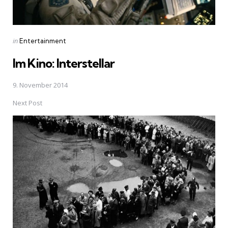
Posted
in
Entertainment
in
Im Kino: Interstellar
9. November 2014
Next Post