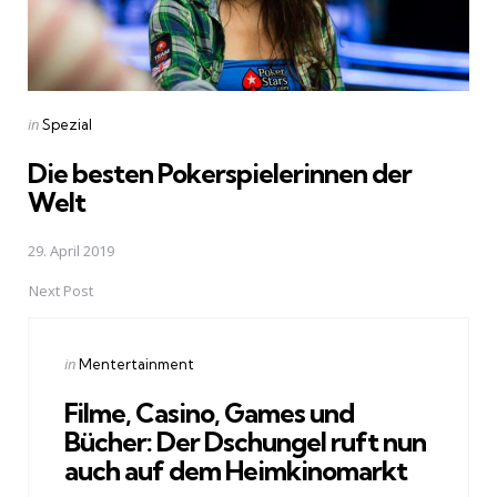
Posted
in
Spezial
in
Die besten Pokerspielerinnen der
Welt
29. April 2019
Next Post
Posted
in
Mentertainment
in
Filme, Casino, Games und
Bücher: Der Dschungel ruft nun
auch auf dem Heimkinomarkt