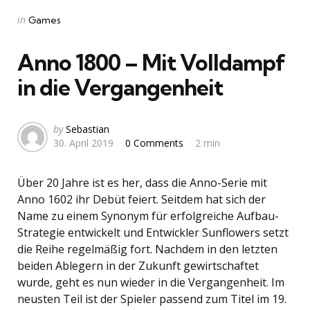
Categories
Posted
in
Games
in
Anno 1800 – Mit Volldampf
in die Vergangenheit
Posted
by
Sebastian
30. April 2019
0 Comments
2 min
by
Über 20 Jahre ist es her, dass die Anno-Serie mit
Anno 1602 ihr Debüt feiert. Seitdem hat sich der
Name zu einem Synonym für erfolgreiche Aufbau-
Strategie entwickelt und Entwickler Sunflowers setzt
die Reihe regelmäßig fort. Nachdem in den letzten
beiden Ablegern in der Zukunft gewirtschaftet
wurde, geht es nun wieder in die Vergangenheit. Im
neusten Teil ist der Spieler passend zum Titel im 19.