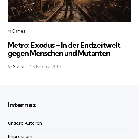
Categories
Posted
in
Games
in
Metro: Exodus – In der Endzeitwelt
gegen Menschen und Mutanten
Posted
by
Stefan
17. Februar 2019
by
Internes
Unsere Autoren
Impressum