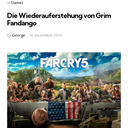
Categories
Posted
in
Games
in
Die Wiederauferstehung von Grim
Fandango
Posted
by
George
16. Dezember 2014
by