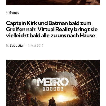
Categories
Posted
in
Games
in
Captain Kirk und Batman bald zum
Greifen nah: Virtual Reality bringt sie
vielleicht bald alle zu uns nach Hause
Posted
by
Sebastian
1. Mai 2017
by