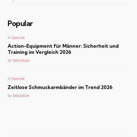
Popular
Posted
in
Spezial
in
Action-Equipment für Männer: Sicherheit und
Training im Vergleich 2026
Posted
by
Sebastian
Posted
in
Spezial
in
Zeitlose Schmuckarmbänder im Trend 2026
Posted
by
Sebastian