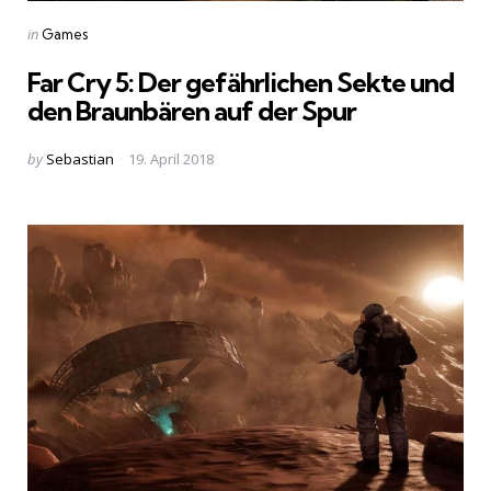
Categories
Posted
in
Games
in
Far Cry 5: Der gefährlichen Sekte und
den Braunbären auf der Spur
Posted
by
Sebastian
19. April 2018
by