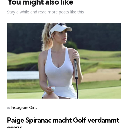
You might also like
Stay a while and read more posts like this
Categories
Posted
in
Instagram Girls
in
Paige Spiranac macht Golf verdammt
sexy