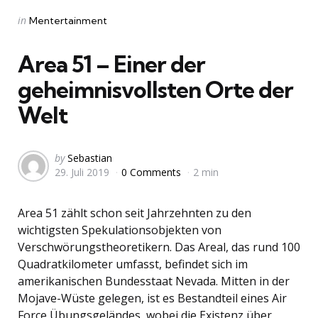
Categories
Posted
in
Mentertainment
in
Area 51 – Einer der
geheimnisvollsten Orte der
Welt
Posted
by
Sebastian
29. Juli 2019
0 Comments
2 min
by
Area 51 zählt schon seit Jahrzehnten zu den
wichtigsten Spekulationsobjekten von
Verschwörungstheoretikern. Das Areal, das rund 100
Quadratkilometer umfasst, befindet sich im
amerikanischen Bundesstaat Nevada. Mitten in der
Mojave-Wüste gelegen, ist es Bestandteil eines Air
Force Übungsgeländes, wobei die Existenz über