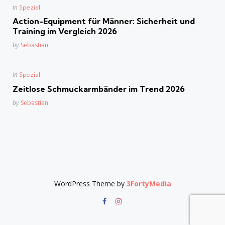
Posted
in
Spezial
in
Action-Equipment für Männer: Sicherheit und
Training im Vergleich 2026
Posted
by
Sebastian
Posted
in
Spezial
in
Zeitlose Schmuckarmbänder im Trend 2026
Posted
by
Sebastian
WordPress Theme by
3FortyMedia