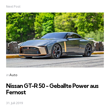
Next Post
Posted
in
Auto
in
Nissan GT-R 50 - Geballte Power aus
Fernost
31. Juli 2019