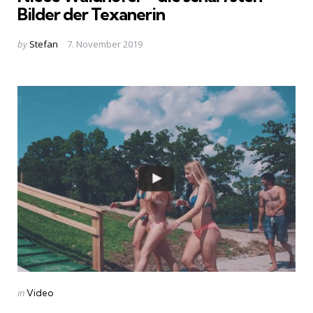
Bilder der Texanerin
Posted
by
Stefan
7. November 2019
by
Categories
Posted
in
Video
in