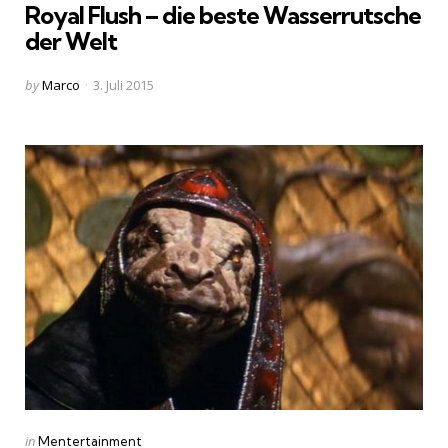
Royal Flush – die beste Wasserrutsche
der Welt
Posted
by
Marco
3. Juli 2015
by
Categories
Posted
in
Mentertainment