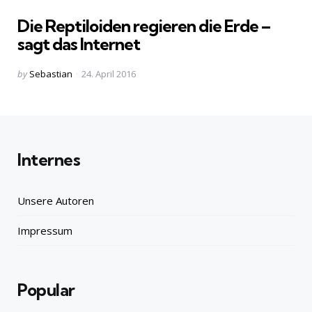
in
Die Reptiloiden regieren die Erde –
sagt das Internet
Posted
by
Sebastian
24. April 2016
by
Internes
Unsere Autoren
Impressum
Popular