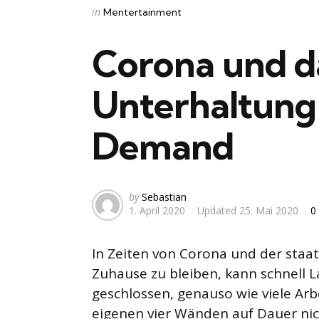
Categories
Posted
in
Mentertainment
in
Corona und da
Unterhaltung
Demand
Posted
by
Sebastian
1. April 2020
Updated
25. Mai 2020
0
by
In Zeiten von Corona und der staat
Zuhause zu bleiben, kann schnell
geschlossen, genauso wie viele Arb
eigenen vier Wänden auf Dauer nic