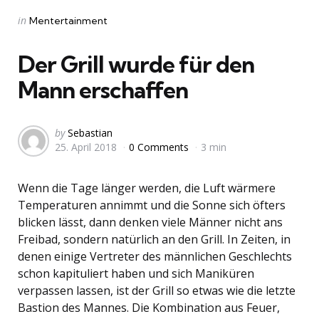
Categories
Posted
in
Mentertainment
in
Der Grill wurde für den
Mann erschaffen
Posted
by
Sebastian
25. April 2018
0 Comments
3 min
by
Wenn die Tage länger werden, die Luft wärmere
Temperaturen annimmt und die Sonne sich öfters
blicken lässt, dann denken viele Männer nicht ans
Freibad, sondern natürlich an den Grill. In Zeiten, in
denen einige Vertreter des männlichen Geschlechts
schon kapituliert haben und sich Maniküren
verpassen lassen, ist der Grill so etwas wie die letzte
Bastion des Mannes. Die Kombination aus Feuer,