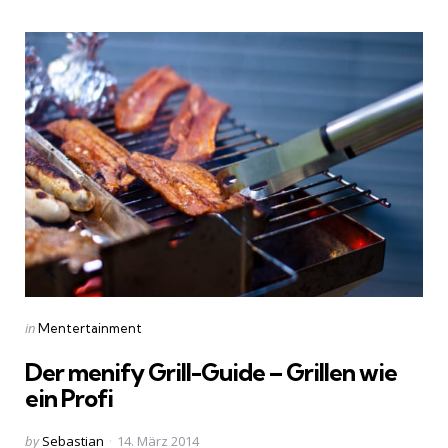
Categories
Posted
in
Mentertainment
in
Der menify Grill-Guide – Grillen wie
ein Profi
Posted
by
Sebastian
14. März 2014