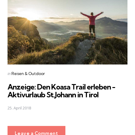
Posted
in
Reisen & Outdoor
in
Anzeige: Den Koasa Trail erleben -
Aktivurlaub St.Johann in Tirol
25. April 2018
Leave a Comment