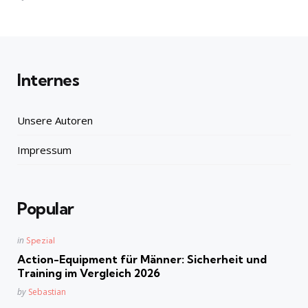
by
Internes
Unsere Autoren
Impressum
Popular
Posted
in
Spezial
in
Action-Equipment für Männer: Sicherheit und
Training im Vergleich 2026
Posted
by
Sebastian