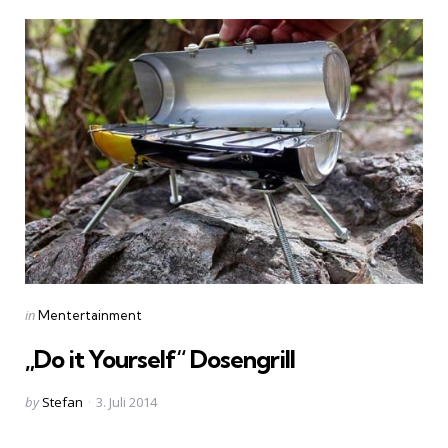
Categories
Posted
in
Mentertainment
in
„Do it Yourself“ Dosengrill
Posted
by
Stefan
3. Juli 2014
by