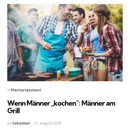
Categories
Posted
in
Mentertainment
in
Wenn Männer „kochen“: Männer am
Grill
Posted
by
Sebastian
27. August 2018
by