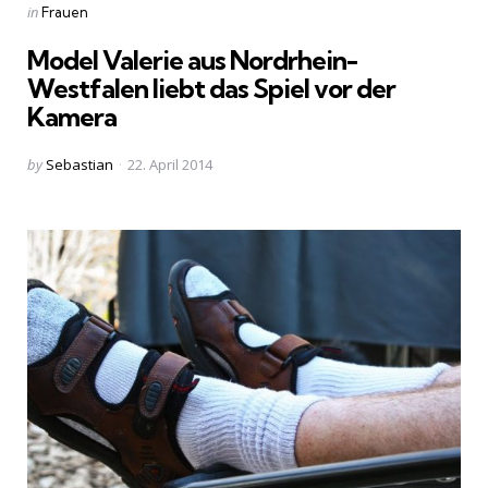
Categories
Posted
in
Frauen
in
Model Valerie aus Nordrhein-
Westfalen liebt das Spiel vor der
Kamera
Posted
by
Sebastian
22. April 2014
by