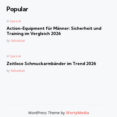
Popular
Posted
in
Spezial
in
Action-Equipment für Männer: Sicherheit und
Training im Vergleich 2026
Posted
by
Sebastian
Posted
in
Spezial
in
Zeitlose Schmuckarmbänder im Trend 2026
Posted
by
Sebastian
WordPress Theme by
3FortyMedia