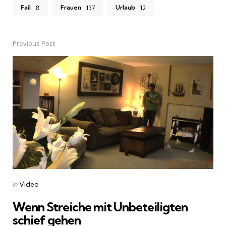
Fail
Frauen
Urlaub
8
137
12
Previous Post
Post
navigation
Posted
in
Video
in
Wenn Streiche mit Unbeteiligten
schief gehen