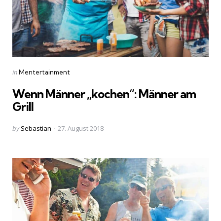
Categories
Posted
in
Mentertainment
in
Wenn Männer „kochen“: Männer am
Grill
Posted
by
Sebastian
27. August 2018
by