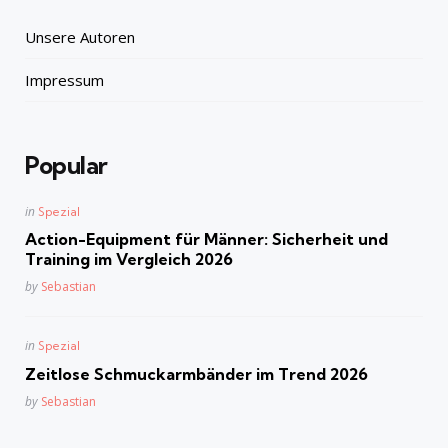
Unsere Autoren
Impressum
Popular
Posted
in
Spezial
in
Action-Equipment für Männer: Sicherheit und
Training im Vergleich 2026
Posted
by
Sebastian
Posted
in
Spezial
in
Zeitlose Schmuckarmbänder im Trend 2026
Posted
by
Sebastian