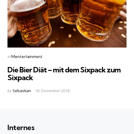
Categories
Posted
in
Mentertainment
in
Die Bier Diät – mit dem Sixpack zum
Sixpack
Posted
by
Sebastian
18. Dezember 2018
by
Internes