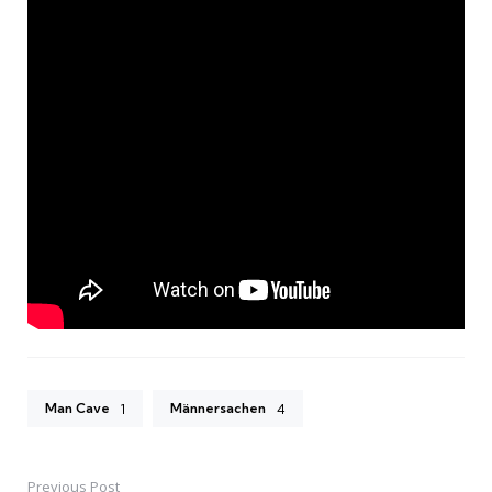
Man Cave
Männersachen
1
4
Previous Post