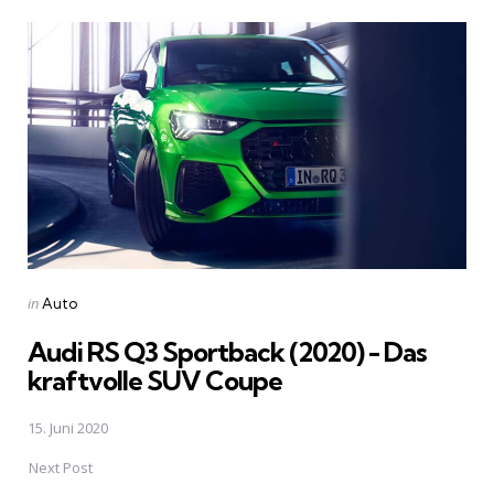
Post
navigation
Posted
in
Auto
in
Audi RS Q3 Sportback (2020) - Das
kraftvolle SUV Coupe
15. Juni 2020
Next Post