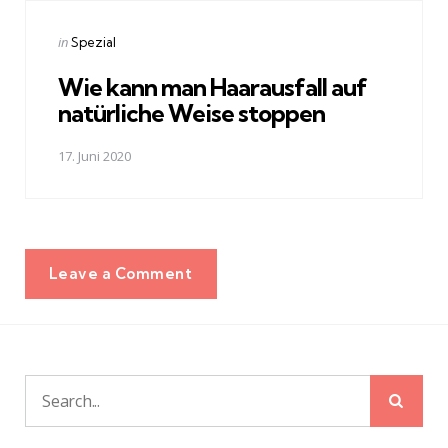
Posted
in
Spezial
in
Wie kann man Haarausfall auf
natürliche Weise stoppen
17. Juni 2020
Leave a Comment
Sear
Search
for: