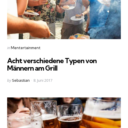
Categories
Posted
in
Mentertainment
in
Acht verschiedene Typen von
Männern am Grill
Posted
by
Sebastian
8. Juni 2017
by