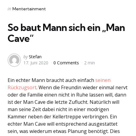
Categories
Posted
in
Mentertainment
in
So baut Mann sich ein „Man
Cave“
Posted
by
Stefan
17. Juni 2020
0 Comments
2 min
by
Ein echter Mann braucht auch einfach
seinen
Rückzugsort
. Wenn die Freundin wieder einmal nervt
oder die Familie einen nicht in Ruhe lassen will, dann
ist der Man Cave die letzte Zuflucht. Natürlich will
man seine Zeit dabei nicht in einer modrigen
Kammer neben der Kellertreppe verbringen. Ein
echter Man Cave will entsprechend ausgestattet
sein, was wiederum etwas Planung benötigt. Dies