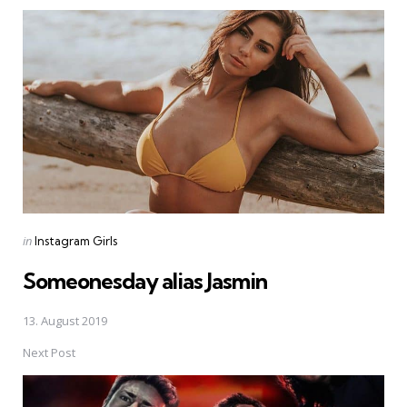
Post
navigation
Posted
in
Instagram Girls
in
Someonesday alias Jasmin
13. August 2019
Next Post