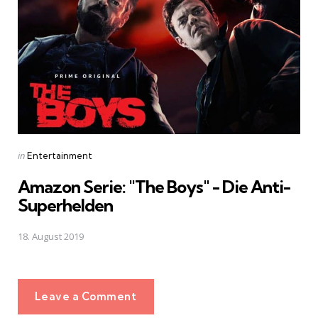
Posted
in
Entertainment
in
Amazon Serie: "The Boys" - Die Anti-
Superhelden
18. August 2019
Leave a Comment