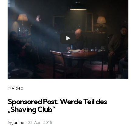
Categories
Posted
in
Video
in
Sponsored Post: Werde Teil des
„Shaving Club“
Posted
by
Janine
22. April 2016
by