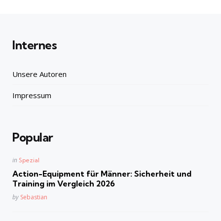
Internes
Unsere Autoren
Impressum
Popular
Posted
in
Spezial
in
Action-Equipment für Männer: Sicherheit und
Training im Vergleich 2026
Posted
by
Sebastian