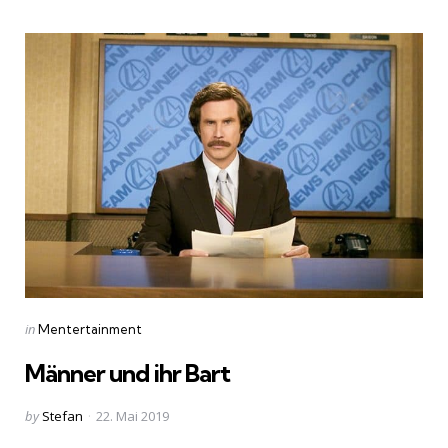
Categories
Posted
in
Mentertainment
in
Männer und ihr Bart
Posted
by
Stefan
22. Mai 2019
by