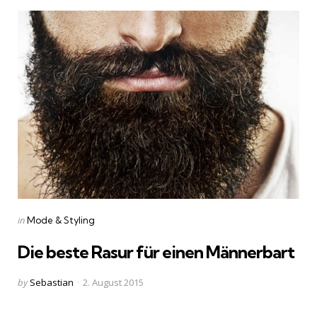
Categories
Posted
in
Mode & Styling
in
Die beste Rasur für einen Männerbart
Posted
by
Sebastian
2. August 2015
by