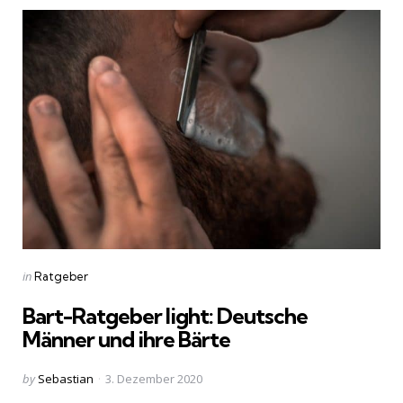
Categories
Posted
in
Ratgeber
in
Bart-Ratgeber light: Deutsche
Männer und ihre Bärte
Posted
by
Sebastian
3. Dezember 2020
by