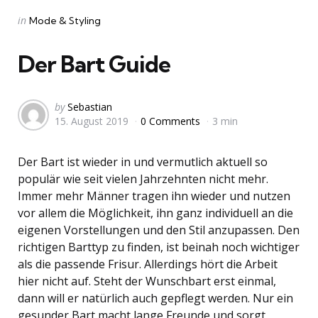
Categories
Posted
in
Mode & Styling
in
Der Bart Guide
Posted
by
Sebastian
15. August 2019
0 Comments
3 min
by
Der Bart ist wieder in und vermutlich aktuell so
populär wie seit vielen Jahrzehnten nicht mehr.
Immer mehr Männer tragen ihn wieder und nutzen
vor allem die Möglichkeit, ihn ganz individuell an die
eigenen Vorstellungen und den Stil anzupassen. Den
richtigen Barttyp zu finden, ist beinah noch wichtiger
als die passende Frisur. Allerdings hört die Arbeit
hier nicht auf. Steht der Wunschbart erst einmal,
dann will er natürlich auch gepflegt werden. Nur ein
gesunder Bart macht lange Freunde und sorgt