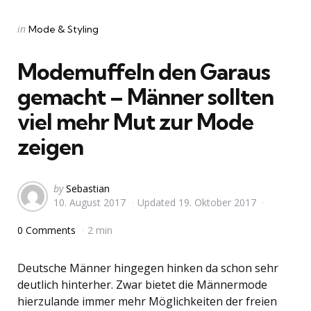
Categories
Posted
in
Mode & Styling
in
Modemuffeln den Garaus
gemacht – Männer sollten
viel mehr Mut zur Mode
zeigen
Posted
by
Sebastian
10. August 2017
Updated
19. Oktober 2017
by
0 Comments
2 min
Deutsche Männer hingegen hinken da schon sehr
deutlich hinterher. Zwar bietet die Männermode
hierzulande immer mehr Möglichkeiten der freien