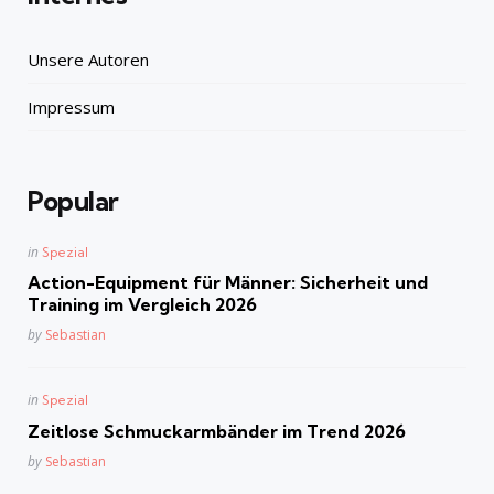
Unsere Autoren
Impressum
Popular
Posted
in
Spezial
in
Action-Equipment für Männer: Sicherheit und
Training im Vergleich 2026
Posted
by
Sebastian
Posted
in
Spezial
in
Zeitlose Schmuckarmbänder im Trend 2026
Posted
by
Sebastian