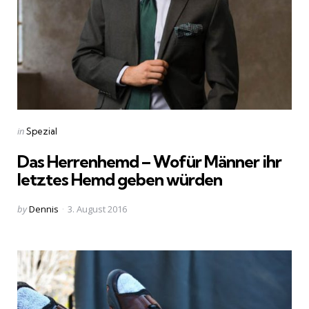
Categories
Posted
in
Spezial
in
Das Herrenhemd – Wofür Männer ihr
letztes Hemd geben würden
Posted
by
Dennis
3. August 2016
by