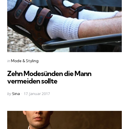
Categories
Posted
in
Mode & Styling
in
Zehn Modesünden die Mann
vermeiden sollte
Posted
by
Sina
17. Januar 2017
by