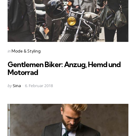
Categories
Posted
in
Mode & Styling
in
Gentlemen Biker: Anzug, Hemd und
Motorrad
Posted
by
Sina
6. Februar 2018
by