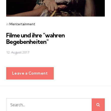
Posted
in
Mentertainment
in
Filme und ihre "wahren
Begebenheiten"
12. August 2017
Leave a Comment
Sear
Search
for: