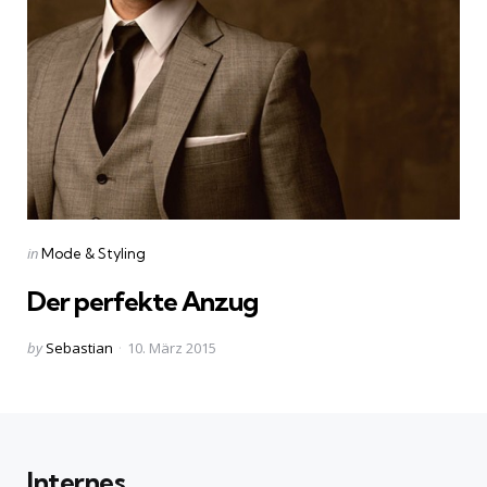
Categories
Posted
in
Mode & Styling
in
Der perfekte Anzug
Posted
by
Sebastian
10. März 2015
by
Internes