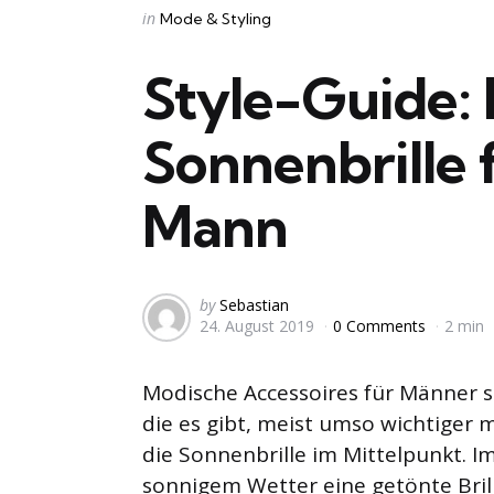
Categories
Posted
in
Mode & Styling
in
Style-Guide: 
Sonnenbrille
Mann
Posted
by
Sebastian
24. August 2019
0 Comments
2 min
by
Modische Accessoires für Männer s
die es gibt, meist umso wichtiger 
die Sonnenbrille im Mittelpunkt.
sonnigem Wetter eine getönte Bril