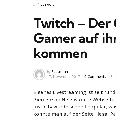
Categories
Posted
in
Netzwelt
in
Twitch – Der
Gamer auf ih
kommen
Posted
by
Sebastian
17. November 2017
0 Comments
3 
by
Eigenes Livestreaming ist seit run
Pioniere im Netz war die Webseite J
Justin.tv wurde schnell populär, w
konnte man auf der Seite illegal P