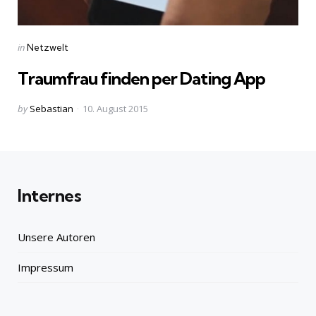
Categories
Posted
in
Netzwelt
in
Traumfrau finden per Dating App
Posted
by
Sebastian
10. August 2015
by
Internes
Unsere Autoren
Impressum