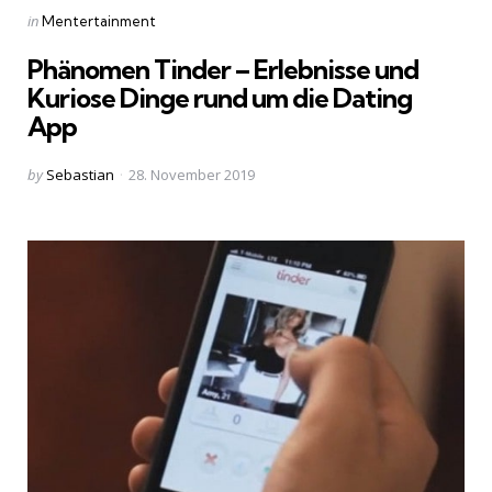
Categories
Posted
in
Mentertainment
in
Phänomen Tinder – Erlebnisse und
Kuriose Dinge rund um die Dating
App
Posted
by
Sebastian
28. November 2019
by