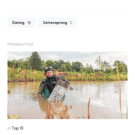
Dating
Seitensprung
15
1
Previous Post
Post
navigation
Posted
in
Top 10
in