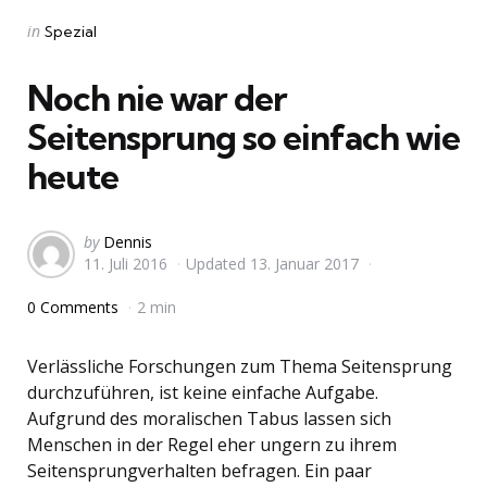
Categories
Posted
in
Spezial
in
Noch nie war der
Seitensprung so einfach wie
heute
Posted
by
Dennis
11. Juli 2016
Updated
13. Januar 2017
by
0 Comments
2 min
Verlässliche Forschungen zum Thema Seitensprung
durchzuführen, ist keine einfache Aufgabe.
Aufgrund des moralischen Tabus lassen sich
Menschen in der Regel eher ungern zu ihrem
Seitensprungverhalten befragen. Ein paar