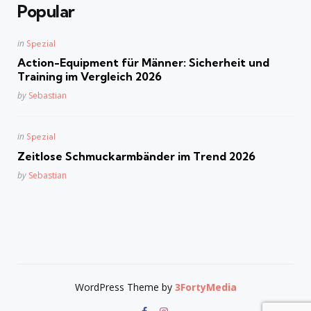
Popular
Posted
in
Spezial
in
Action-Equipment für Männer: Sicherheit und
Training im Vergleich 2026
Posted
by
Sebastian
Posted
in
Spezial
in
Zeitlose Schmuckarmbänder im Trend 2026
Posted
by
Sebastian
WordPress Theme by
3FortyMedia