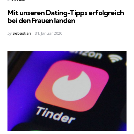
in
Mit unseren Dating-Tipps erfolgreich
bei den Frauen landen
Posted
by
Sebastian
31. Januar 2020
by