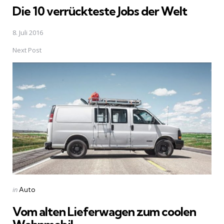
Die 10 verrückteste Jobs der Welt
8. Juli 2016
Next Post
Posted
in
Auto
in
Vom alten Lieferwagen zum coolen