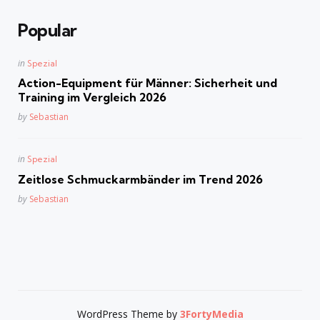
Popular
Posted
in
Spezial
in
Action-Equipment für Männer: Sicherheit und
Training im Vergleich 2026
Posted
by
Sebastian
Posted
in
Spezial
in
Zeitlose Schmuckarmbänder im Trend 2026
Posted
by
Sebastian
WordPress Theme by
3FortyMedia