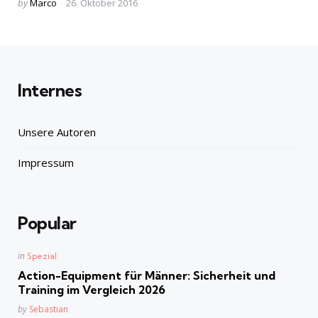
Posted
by
Marco
26. Oktober 2016
by
Internes
Unsere Autoren
Impressum
Popular
Posted
in
Spezial
in
Action-Equipment für Männer: Sicherheit und
Training im Vergleich 2026
Posted
by
Sebastian