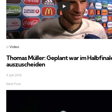
Posted
in
Video
in
Thomas Müller: Geplant war im Halbfinal
auszuscheiden
3. Juli 2016
Next Post