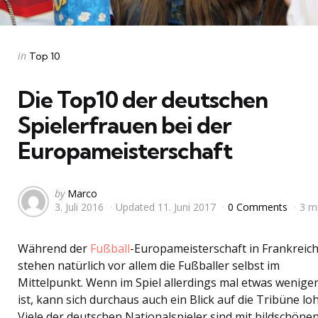
Categories
Posted
in
Top 10
in
Die Top10 der deutschen
Spielerfrauen bei der
Europameisterschaft
Posted
by
Marco
3. Juli 2016
Updated
11. Juni 2017
0 Comments
3 m
by
Während der
Fußball
-Europameisterschaft in Frankreic
stehen natürlich vor allem die Fußballer selbst im
Mittelpunkt. Wenn im Spiel allerdings mal etwas weniger
ist, kann sich durchaus auch ein Blick auf die Tribüne lo
Viele der deutschen Nationalspieler sind mit bildschöne