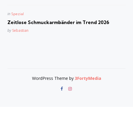
Posted
in
Spezial
in
Zeitlose Schmuckarmbänder im Trend 2026
Posted
by
Sebastian
WordPress Theme by
3FortyMedia