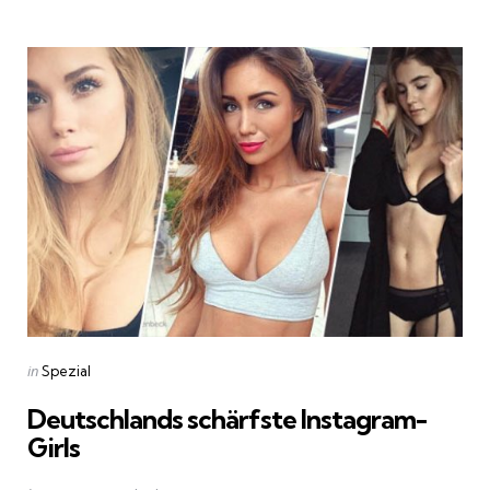
by
Categories
Posted
in
Spezial
in
Deutschlands schärfste Instagram-
Girls