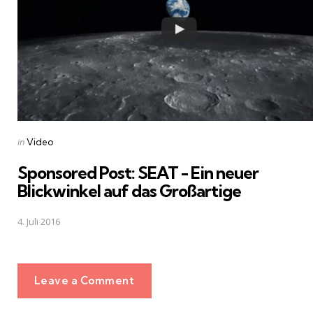
Posted
in
Video
in
Sponsored Post: SEAT - Ein neuer
Blickwinkel auf das Großartige
4. Juli 2016
Leave a Comment