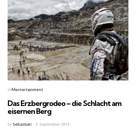
Categories
Posted
in
Mentertainment
in
Das Erzbergrodeo – die Schlacht am
eisernen Berg
Posted
by
Sebastian
3. September 2013
by