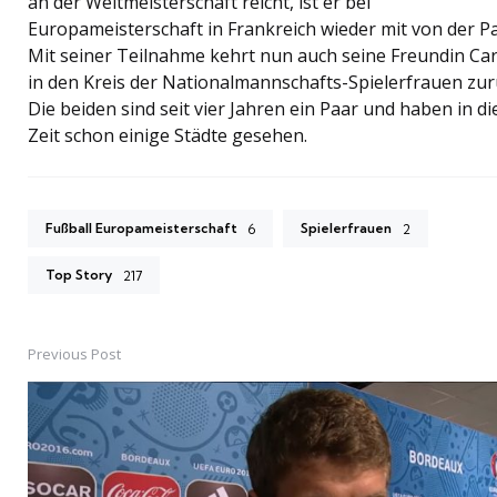
an der Weltmeisterschaft reicht, ist er bei
Europameisterschaft in Frankreich wieder mit von der Pa
Mit seiner Teilnahme kehrt nun auch seine Freundin Ca
in den Kreis der Nationalmannschafts-Spielerfrauen zur
Die beiden sind seit vier Jahren ein Paar und haben in di
Zeit schon einige Städte gesehen.
Fußball Europameisterschaft
Spielerfrauen
6
2
Top Story
217
Previous Post
Post
navigation