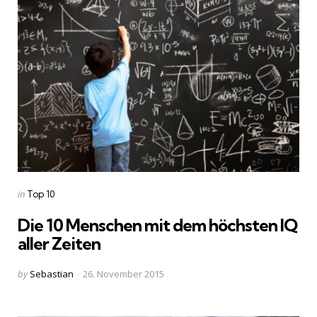
Categories
Posted
in
Top 10
in
Die 10 Menschen mit dem höchsten IQ
aller Zeiten
Posted
by
Sebastian
26. November 2015
by