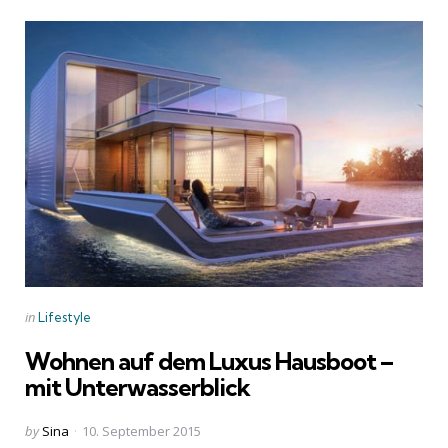
Categories
Posted
in
Lifestyle
in
Wohnen auf dem Luxus Hausboot –
mit Unterwasserblick
Posted
by
Sina
10. September 2015