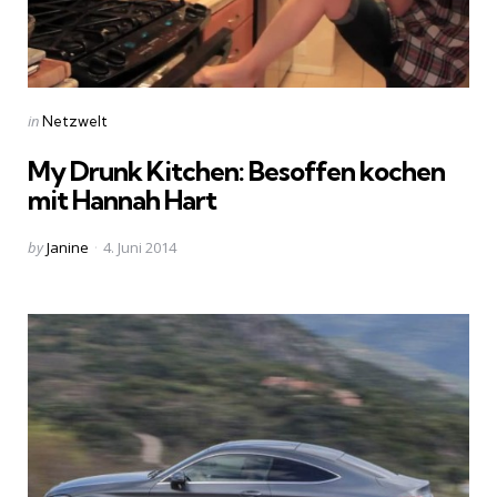
Categories
Posted
in
Netzwelt
in
My Drunk Kitchen: Besoffen kochen
mit Hannah Hart
Posted
by
Janine
4. Juni 2014
by