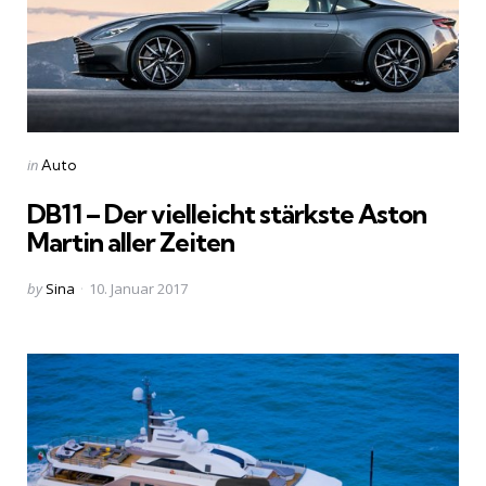
Categories
Posted
in
Auto
in
DB11 – Der vielleicht stärkste Aston
Martin aller Zeiten
Posted
by
Sina
10. Januar 2017
by