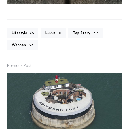
Lifestyle
Luxus
Top Story
66
10
217
Wohnen
58
Previous Post
Post
navigation