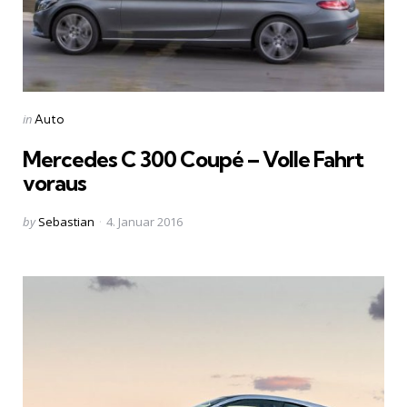
Categories
Posted
in
Auto
in
Mercedes C 300 Coupé – Volle Fahrt
voraus
Posted
by
Sebastian
4. Januar 2016
by