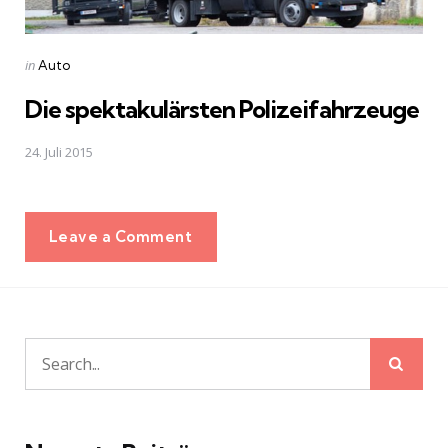
Posted
in
Auto
in
Die spektakulärsten Polizeifahrzeuge
24. Juli 2015
Leave a Comment
Sear
Search
for: