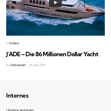
Categories
Posted
in
Video
in
J’ADE – Die 86 Millionen Dollar Yacht
Posted
by
Sebastian
25. Juli 2015
by
Internes
Unsere Autoren