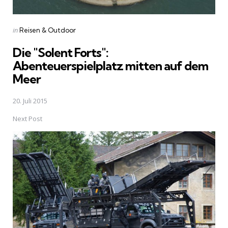
Posted
in
Reisen & Outdoor
in
Die "Solent Forts":
Abenteuerspielplatz mitten auf dem
Meer
20. Juli 2015
Next Post