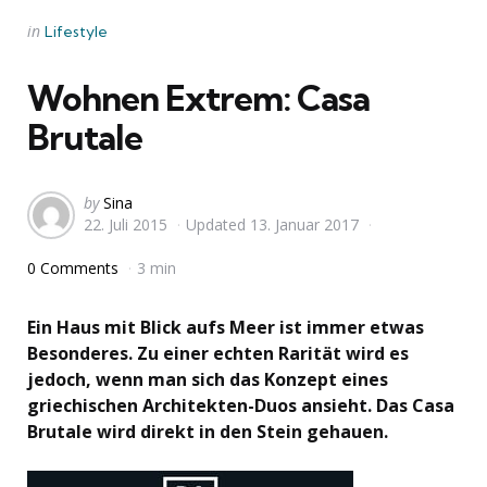
Categories
Posted
in
Lifestyle
in
Wohnen Extrem: Casa
Brutale
Posted
by
Sina
22. Juli 2015
Updated
13. Januar 2017
by
0 Comments
3 min
Ein Haus mit Blick aufs Meer ist immer etwas
Besonderes. Zu einer echten Rarität wird es
jedoch, wenn man sich das Konzept eines
griechischen Architekten-Duos ansieht. Das Casa
Brutale wird direkt in den Stein gehauen.