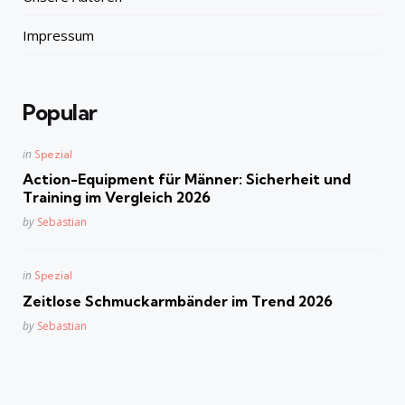
Impressum
Popular
Posted
in
Spezial
in
Action-Equipment für Männer: Sicherheit und
Training im Vergleich 2026
Posted
by
Sebastian
Posted
in
Spezial
in
Zeitlose Schmuckarmbänder im Trend 2026
Posted
by
Sebastian