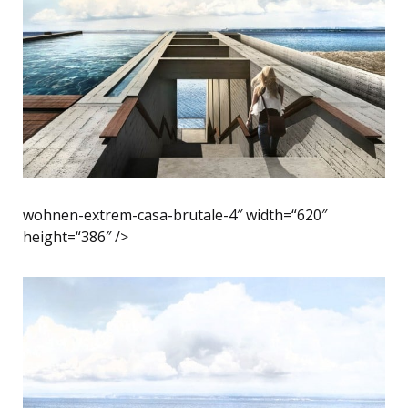
wohnen-extrem-casa-brutale-4″ width=“620″
height=“386″ />