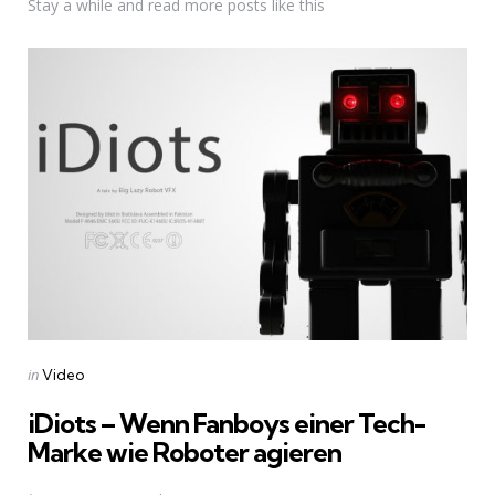
Stay a while and read more posts like this
Categories
Posted
in
Video
in
iDiots – Wenn Fanboys einer Tech-
Marke wie Roboter agieren