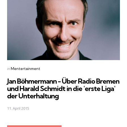
Posted
in
Mentertainment
in
Jan Böhmermann - Über Radio Bremen
und Harald Schmidt in die 'erste Liga'
der Unterhaltung
11. April 2015