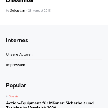
Dieselfilter
Posted
by
Sebastian
23. August 2018
by
Internes
Unsere Autoren
Impressum
Popular
Posted
in
Spezial
in
Action-Equipment für Männer: Sicherheit und
Training im Vergleich 2026