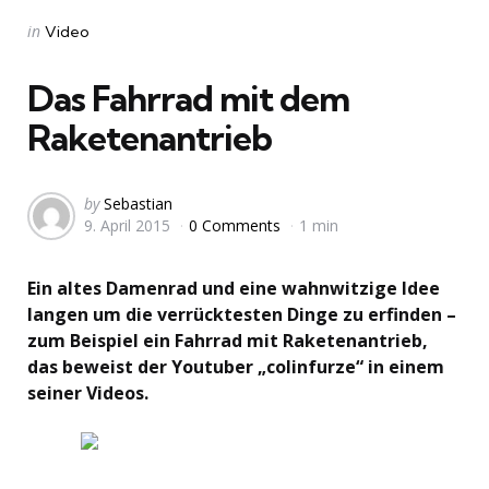
Categories
Posted
in
Video
in
Das Fahrrad mit dem
Raketenantrieb
Posted
by
Sebastian
9. April 2015
0 Comments
1 min
by
Ein altes Damenrad und eine wahnwitzige Idee
langen um die verrücktesten Dinge zu erfinden –
zum Beispiel ein Fahrrad mit Raketenantrieb,
das beweist der Youtuber „colinfurze“ in einem
seiner Videos.