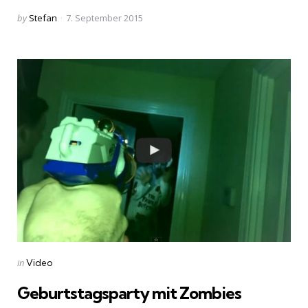
Posted
by
Stefan
7. September 2015
by
Categories
Posted
in
Video
in
Geburtstagsparty mit Zombies