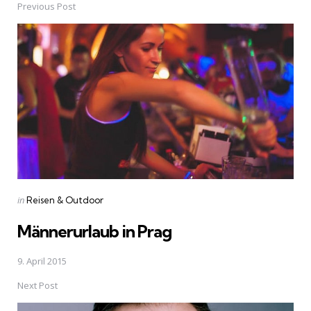
Previous Post
Post
navigation
Posted
in
Reisen & Outdoor
in
Männerurlaub in Prag
9. April 2015
Next Post