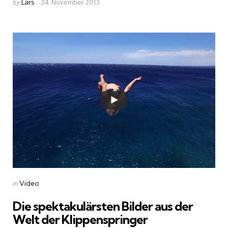
Posted
by
Lars
24. November 2013
by
Categories
Posted
in
Video
in
Die spektakulärsten Bilder aus der
Welt der Klippenspringer