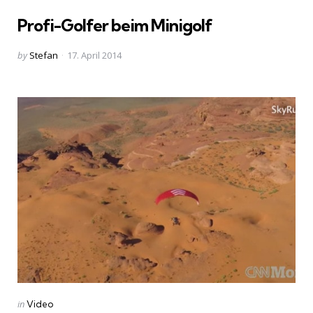
in
Profi-Golfer beim Minigolf
Posted
by
Stefan
17. April 2014
by
Categories
Posted
in
Video