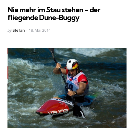
in
Nie mehr im Stau stehen – der
fliegende Dune-Buggy
Posted
by
Stefan
18. Mai 2014
by