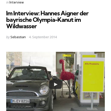
Categories
Posted
in
Interview
in
Im Interview: Hannes Aigner der
bayrische Olympia-Kanut im
Wildwasser
Posted
by
Sebastian
4. September 2014
by