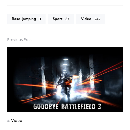
Base-Jumping
Sport
Video
3
67
247
Previous Post
Post
navigation
Posted
in
Video
in