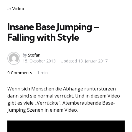
Categories
Posted
in
Video
in
Insane Base Jumping –
Falling with Style
Posted
by
Stefan
15. Oktober 2013
Updated
13. Januar 2017
by
0 Comments
1 min
Wenn sich Menschen die Abhänge runterstürzen
dann sind sie normal verrückt. Und in diesem Video
gibt es viele „Verrückte“. Atemberaubende Base-
Jumping Szenen in einem Video.