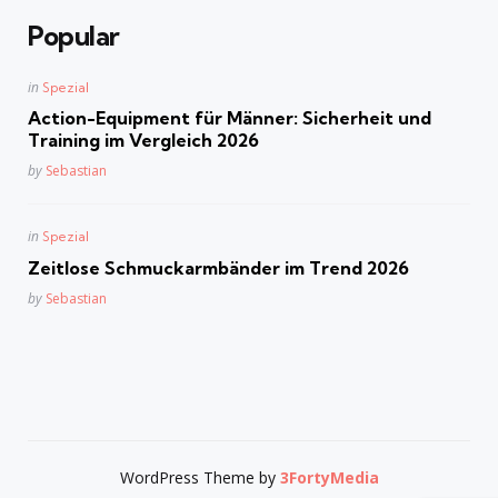
Popular
Posted
in
Spezial
in
Action-Equipment für Männer: Sicherheit und
Training im Vergleich 2026
Posted
by
Sebastian
Posted
in
Spezial
in
Zeitlose Schmuckarmbänder im Trend 2026
Posted
by
Sebastian
WordPress Theme by
3FortyMedia