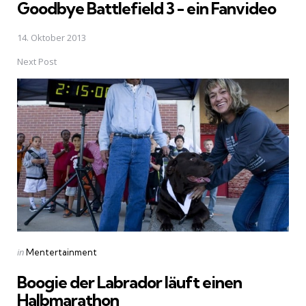
Goodbye Battlefield 3 - ein Fanvideo
14. Oktober 2013
Next Post
Posted
in
Mentertainment
in
Boogie der Labrador läuft einen
Halbmarathon