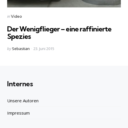
Categories
Posted
in
Video
in
Der Wenigflieger – eine raffinierte
Spezies
Posted
by
Sebastian
23. Juni 2015
by
Internes
Unsere Autoren
Impressum