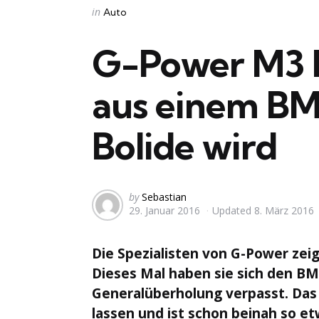
Categories
Posted
in
Auto
in
G-Power M3 
aus einem BM
Bolide wird
Posted
by
Sebastian
29. Januar 2016
Updated
8. März 2016
by
Die Spezialisten von G-Power zeig
Dieses Mal haben sie sich den 
Generalüberholung verpasst. Das 
lassen und ist schon beinah so e