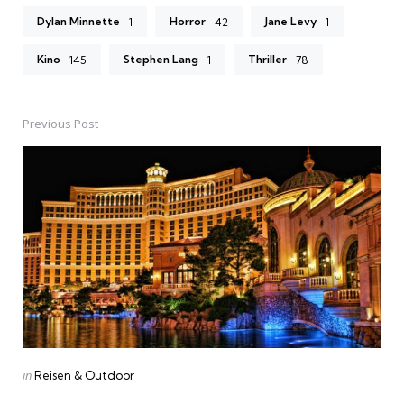
Dylan Minnette
Horror
Jane Levy
1
42
1
Kino
Stephen Lang
Thriller
145
1
78
Previous Post
Post
navigation
Posted
in
Reisen & Outdoor
in