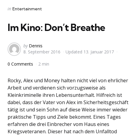
Categories
Posted
in
Entertainment
in
Im Kino: Don’t Breathe
Posted
by
Dennis
8. September 2016
Updated
13. Januar 2017
by
0 Comments
2 min
Rocky, Alex und Money halten nicht viel von ehrlicher
Arbeit und verdienen sich vorzugsweise als
Kleinkriminelle ihren Lebensunterhalt. Hilfreich ist
dabei, dass der Vater von Alex im Sicherheitsgeschäft
tätig ist und sein Sohn auf diese Weise immer wieder
praktische Tipps und Ziele bekommt. Eines Tages
erfahren die drei Einbrecher vom Haus eines
Kriegsveteranen. Dieser hat nach dem Unfalltod