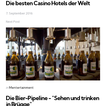
Die besten Casino Hotels der Welt
7. September 2016
Next Post
Posted
in
Mentertainment
in
Die Bier-Pipeline - "Sehen und trinken
in Brügge"