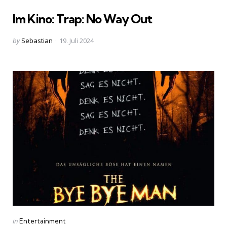
in
Im Kino: Trap: No Way Out
Posted
by
Sebastian
19. Juli 2024
by
Categories
Posted
in
Entertainment