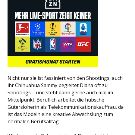
Nicht nur sie ist fasziniert von den Shootings, auch
ihr Chihuahua Sammy begleitet Diana oft zu
Shootings – und steht dann gerne auch mal im
Mittelpunkt. Beruflich arbeitet die hübsche
Gütersloherin als Telekommunikationskauffrau, da
ist das Modeln eine kreative Abwechslung zum
normalen Berufsalltag.