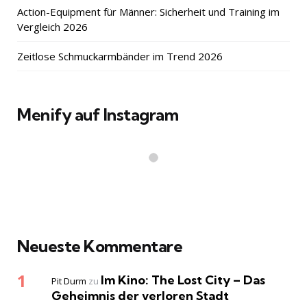
Action-Equipment für Männer: Sicherheit und Training im
Vergleich 2026
Zeitlose Schmuckarmbänder im Trend 2026
Menify auf Instagram
Neueste Kommentare
Im Kino: The Lost City – Das
Pit Durm
zu
Geheimnis der verloren Stadt