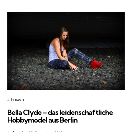
Categories
Posted
in
Frauen
in
Bella Clyde – das leidenschaftliche
Hobbymodel aus Berlin