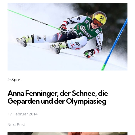
Post
navigation
Posted
in
Sport
in
Anna Fenninger, der Schnee, die
Geparden und der Olympiasieg
17. Februar 2014
Next Post