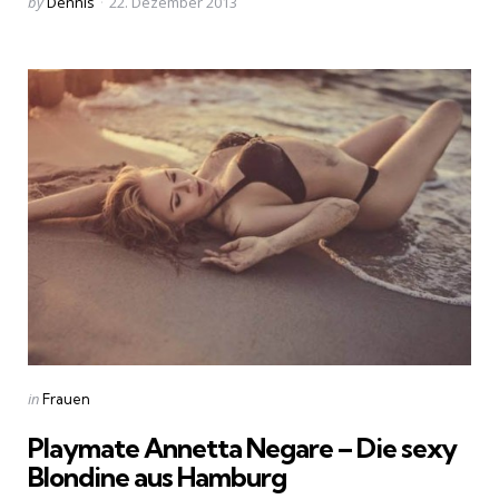
Posted
by
Dennis
22. Dezember 2013
by
Categories
Posted
in
Frauen
in
Playmate Annetta Negare – Die sexy
Blondine aus Hamburg