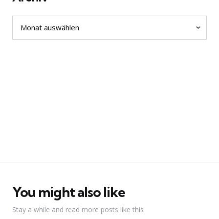
Archiv
You might also like
Stay a while and read more posts like this