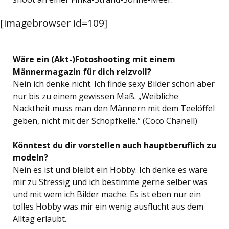
[imagebrowser id=109]
Wäre ein (Akt-)Fotoshooting mit einem
Männermagazin für dich reizvoll?
Nein ich denke nicht. Ich finde sexy Bilder schön aber
nur bis zu einem gewissen Maß. „Weibliche
Nacktheit muss man den Männern mit dem Teelöffel
geben, nicht mit der Schöpfkelle.“ (Coco Chanell)
Könntest du dir vorstellen auch hauptberuflich zu
modeln?
Nein es ist und bleibt ein Hobby. Ich denke es wäre
mir zu Stressig und ich bestimme gerne selber was
und mit wem ich Bilder mache. Es ist eben nur ein
tolles Hobby was mir ein wenig ausflucht aus dem
Alltag erlaubt.