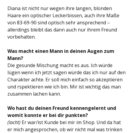
Diana ist nicht nur wegen ihre langen, blonden
Haare ein optischer Leckerbissen, auch ihre Maße
von 83-69-90 sind optisch sehr ansprechend –
allerdings bleibt das dann auch nur ihrem Freund
vorbehalten.
Was macht einen Mann in deinen Augen zum
Mann?
Die gesunde Mischung macht es aus. Ich würde
lügen wenn ich jetzt sagen würde das ich nur auf den
Charakter achte. Er soll mich einfach so akzeptieren
und rspektieren wie ich bin. Mir ist wichtig das man
zusammen lachen kann.
Wo hast du deinen Freund kennengelernt und
womit konnte er bei dir punkten?
(lacht)
Er war/ist Kunde bei mir im Shop. Und da hat
er mich angesprochen, ob wir nicht mal was trinken