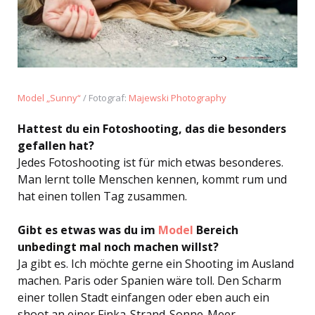
Model „Sunny“
/ Fotograf:
Majewski Photography
Hattest du ein Fotoshooting, das die besonders
gefallen hat?
Jedes Fotoshooting ist für mich etwas besonderes.
Man lernt tolle Menschen kennen, kommt rum und
hat einen tollen Tag zusammen.
Gibt es etwas was du im
Model
Bereich
unbedingt mal noch machen willst?
Ja gibt es. Ich möchte gerne ein Shooting im Ausland
machen. Paris oder Spanien wäre toll. Den Scharm
einer tollen Stadt einfangen oder eben auch ein
shoot an einer Finka-Strand-Sonne-Meer.