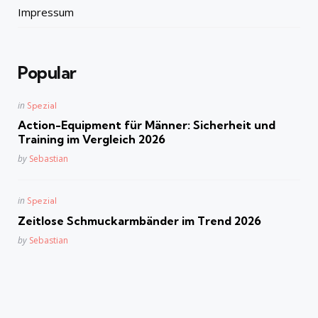
Impressum
Popular
Posted
in
Spezial
in
Action-Equipment für Männer: Sicherheit und
Training im Vergleich 2026
Posted
by
Sebastian
Posted
in
Spezial
in
Zeitlose Schmuckarmbänder im Trend 2026
Posted
by
Sebastian