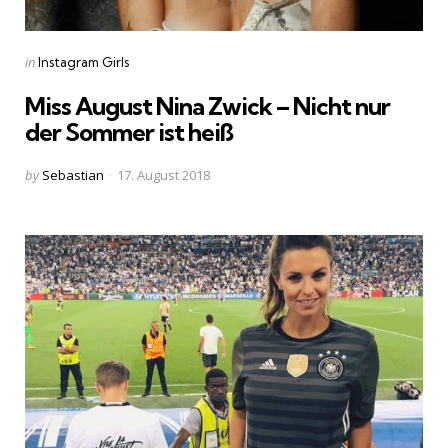
Categories
Posted
in
Instagram Girls
in
Miss August Nina Zwick – Nicht nur
der Sommer ist heiß
Posted
by
Sebastian
17. August 2018
by