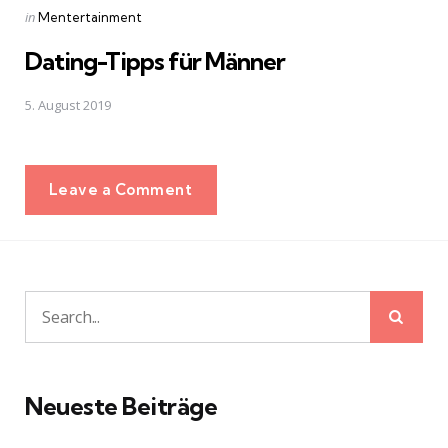
Posted
in
Mentertainment
in
Dating-Tipps für Männer
5. August 2019
Leave a Comment
Sear
Search
for:
Neueste Beiträge