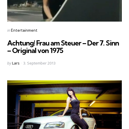
Categories
Posted
in
Entertainment
in
Achtung! Frau am Steuer – Der 7. Sinn
– Original von 1975
Posted
by
Lars
3. September 2013
by