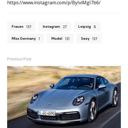
https://www.instagram.com/p/ByIviMgI7b6/
Frauen
Instagram
Leipzig
137
27
8
Miss Germany
Model
Sexy
1
131
137
Previous Post
Post
navigation