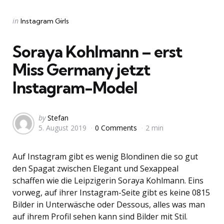
Categories
Posted
in
Instagram Girls
in
Soraya Kohlmann – erst
Miss Germany jetzt
Instagram-Model
Posted
by
Stefan
5. August 2019
0 Comments
2 min
by
Auf Instagram gibt es wenig Blondinen die so gut
den Spagat zwischen Elegant und Sexappeal
schaffen wie die Leipzigerin Soraya Kohlmann. Eins
vorweg, auf ihrer Instagram-Seite gibt es keine 0815
Bilder in Unterwäsche oder Dessous, alles was man
auf ihrem Profil sehen kann sind Bilder mit Stil.