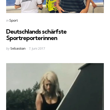
Categories
Posted
in
Sport
in
Deutschlands schärfste
Sportreporterinnen
Posted
by
Sebastian
7. Juni 2017
by