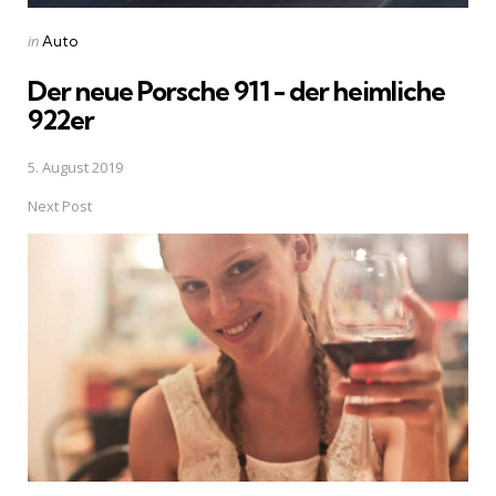
Posted
in
Auto
in
Der neue Porsche 911 - der heimliche
922er
5. August 2019
Next Post