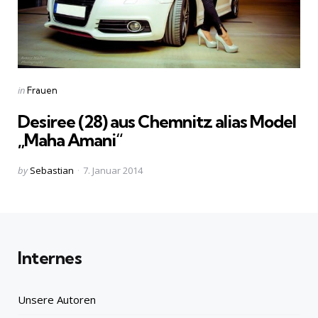
Categories
Posted
in
Frauen
in
Desiree (28) aus Chemnitz alias Model
„Maha Amani“
Posted
by
Sebastian
7. Januar 2014
by
Internes
Unsere Autoren